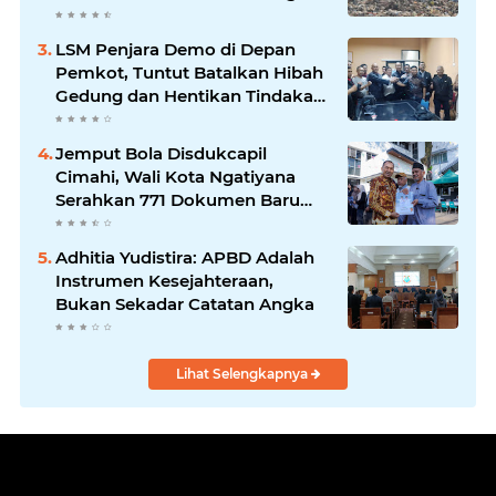
Ketergantungan TPA
LSM Penjara Demo di Depan
Pemkot, Tuntut Batalkan Hibah
Gedung dan Hentikan Tindakan
Sewenang-wenang
Jemput Bola Disdukcapil
Cimahi, Wali Kota Ngatiyana
Serahkan 771 Dokumen Baru
untuk Warga Terdampak Ganti
Nama Jalan
Adhitia Yudistira: APBD Adalah
Instrumen Kesejahteraan,
Bukan Sekadar Catatan Angka
Lihat Selengkapnya