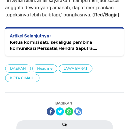
“In Syaa Allah, anak saya akan mampu menjadi sosok
anggota dewan yang amanah, dapat menjalankan
tupoksinya lebih baik lagi,” pungkasnya.
(Red/Bagja)
Artikel Selanjutnya
Ketua komisi satu sekaligus pembina
komunikasi Perssatal,Hendra Saputra,
mengatakan kegiatan gelar
DAERAH
Headline
JAWA BARAT
KOTA CIMAHI
BAGIKAN