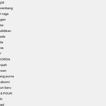
jid
srenbang
h raga
ngan
tai
didikan
kada
da
res
P
KORDA
mpah
kwan
ang purna
kabumi
un baru
 & POLRI
ah
pad