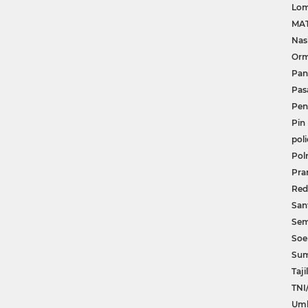
Lom
MA
Nas
Or
Pan
Pas
Pe
Pin
poli
Polr
Pr
Red
Sant
Se
Soe
Su
Tajil
TNI
Um