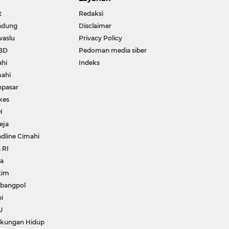
t
Redaksi
ndung
Disclaimer
waslu
Privacy Policy
BD
Pedoman media siber
ahi
Indeks
ahi
npasar
kes
H
eja
dline Cimahi
 RI
wa
tim
bangpol
i
U
gkungan Hidup