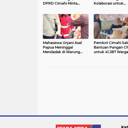
DPRD Cimahi Minta
Kolaborasi untuk
Warga Jadi Peternak
Pendidikan Bermut
Mandiri
Inklusif
Mahasiswa Unjani Asal
Pemkot Cimahi Sal
Papua Meninggal
Bantuan Pangan C
Mendadak di Warung
untuk 41.387 Warg
Makan Kawasan Lapang
Tembak Cimahi
Kat