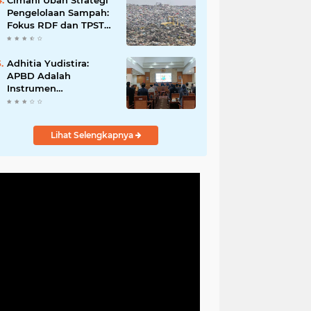
Cimahi Ubah Strategi
Ganti Nama Jalan
Pengelolaan Sampah:
Fokus RDF dan TPST
untuk Kurangi
Ketergantungan TPA
Adhitia Yudistira:
APBD Adalah
Instrumen
Kesejahteraan, Bukan
Sekadar Catatan
Angka
Lihat Selengkapnya