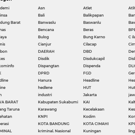
demi
Asn
Atlet
Atli
insa
Bali
Balikpapan
Ba
dung Barat
Banwaslu
Baswanlu
Ba
nas
Bencana
Beras
BP
aya
Bulog
Bung Karno
C il
mis
Cianjur
Cilacap
Cim
ebon
DAERAH
DBD
De
kes
Disdik
Disdukcapil
Dis
kominfo
Dispangtan
Dispenda
DL
K
DPRD
FGD
Ger
dline
Hanura
Headline
Hea
ine
hedlene
HUT
Hut
m
industri
Jakarta
ja
WA BARAT
Kabupaten Sukabumi
KAI
Kal
ang Taruna
Karawang
Kecelakaan
Kes
ehatan
KNPI
Kodim
Kon
erasi
KOTA BANDUNG
KOTA CIMAHI
KP
MINAL
kriminal. Nasional
Kuningan
lin