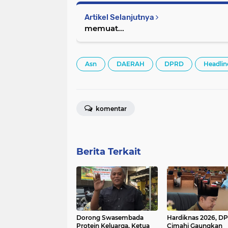
Artikel Selanjutnya
memuat...
Asn
DAERAH
DPRD
Headlin
komentar
Berita Terkait
Dorong Swasembada
Hardiknas 2026, D
Protein Keluarga, Ketua
Cimahi Gaungkan