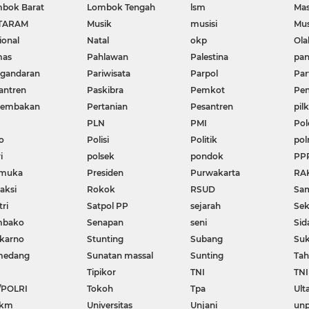
bok Barat
Lombok Tengah
lsm
Mas
TARAM
Musik
musisi
Mu
ional
Natal
okp
Ola
mas
Pahlawan
Palestina
pa
gandaran
Pariwisata
Parpol
Par
antren
Paskibra
Pemkot
Pen
nembakan
Pertanian
Pesantren
pil
PLN
PMI
Pol
o
Polisi
Politik
pol
i
polsek
pondok
PP
amuka
Presiden
Purwakarta
RA
aksi
Rokok
RSUD
Sa
ri
Satpol PP
sejarah
Se
mbako
Senapan
seni
Sid
karno
Stunting
Subang
Su
medang
Sunatan massal
Sunting
Tah
Tipikor
TNI
TNI
/POLRI
Tokoh
Tpa
Ult
km
Universitas
Unjani
un