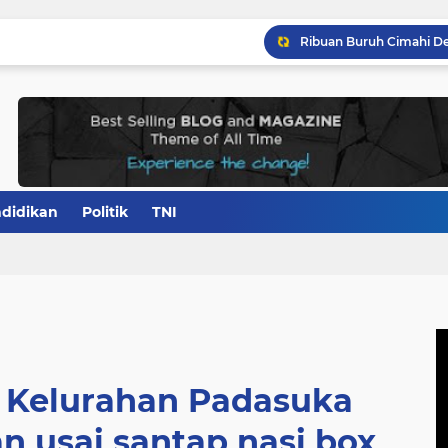
didikan
Politik
TNI
 Kelurahan Padasuka
n usai santap nasi box