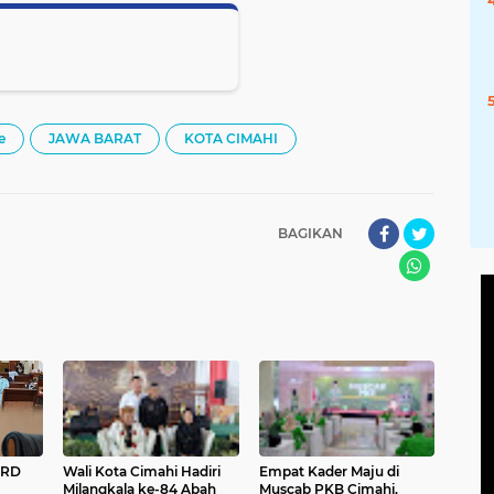
e
JAWA BARAT
KOTA CIMAHI
BAGIKAN
PRD
Wali Kota Cimahi Hadiri
Empat Kader Maju di
Milangkala ke-84 Abah
Muscab PKB Cimahi,