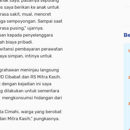
anak saya, pasalnya sepulang
es saya berikan ke anak untuk
rasa sakit, mual, mencret
juga sempoyongan. Sampai saat
rasa pusing,” ujarnya.
Be
ban kepada penyelenggara
ah biaya pribadi.
 kwitansi pembayaran perawatan
aya simpan, intinya untuk
Nugrahawan meninjau langsung
D Cibabat dan RS Mitra Kasih.
 dengan kejadian ini saya
ng dilakukan untuk sementara
ai mengkonsumsi hidangan dari
ota Cimahi, warga yang berobat
dan Mitra Kasih,” pungkasnya.