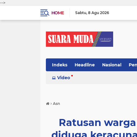
-->
HOME
Sabtu
8 Agu 2026
Indeks
Headline
Nasional
Pen
Video
›
Asn
Ratusan warga
diduga keracuna