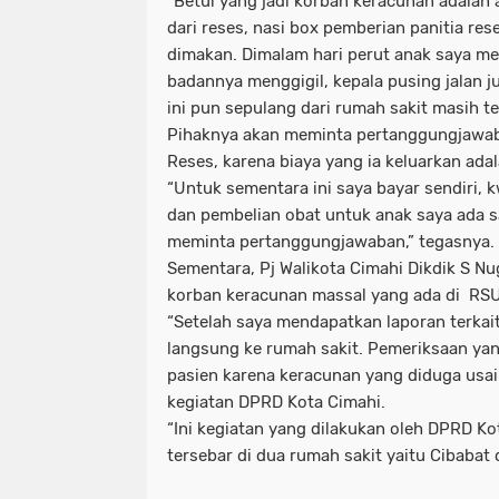
“Betul yang jadi korban keracunan adalah 
dari reses, nasi box pemberian panitia res
dimakan. Dimalam hari perut anak saya me
badannya menggigil, kepala pusing jalan 
ini pun sepulang dari rumah sakit masih te
Pihaknya akan meminta pertanggungjawa
Reses, karena biaya yang ia keluarkan adal
“Untuk sementara ini saya bayar sendiri,
dan pembelian obat untuk anak saya ada s
meminta pertanggungjawaban,” tegasnya.
Sementara, Pj Walikota Cimahi Dikdik S 
korban keracunan massal yang ada di RSU
“Setelah saya mendapatkan laporan terkait
langsung ke rumah sakit. Pemeriksaan ya
pasien karena keracunan yang diduga us
kegiatan DPRD Kota Cimahi.
“Ini kegiatan yang dilakukan oleh DPRD K
tersebar di dua rumah sakit yaitu Cibabat 