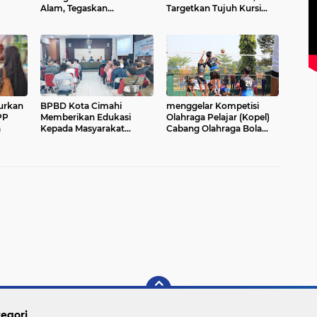
Alam, Tegaskan
Targetkan Tujuh Kursi
u dan
Komitmen Jaga Budaya
DPRD 2029
Sunda di Tengah
Modernisasi
urkan
BPBD Kota Cimahi
menggelar Kompetisi
PP
Memberikan Edukasi
Olahraga Pelajar (Kopel)
a
Kepada Masyarakat
Cabang Olahraga Bola
Terkait Dengan Kesiap
Voli Tingkat Sekolah
Siagaan Bencana
Menengah Pertama (SMP)
egori