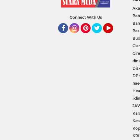
Aka
Bab
Connect With Us
Ban
Baz
Facebook
Instagram
Pinterest
Twitter
YouTube
Bud
Cia
Cir
din
Dis
DP
hae
Hea
ikli
JA
Kar
Kes
Kop
KRI