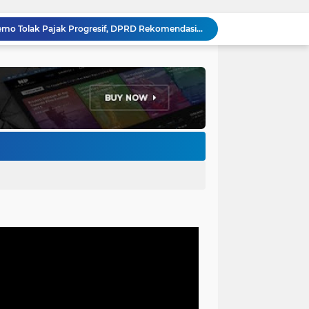
Ribuan Buruh Cimahi Demo Tolak Pajak Progresif, DPRD Rekomendasikan 4 Tuntutan ke Presiden dan DPR RI
Sambut Agen Perubahan, Ketua DPRD Cimahi Ajak Mahasiswa KKN UIN Bandung Hadirkan Solusi Nyata
Gerindra Cimahi Gelar Konsolidasi Akbar, Target Tambah Kursi DPRD di Pemilu 2029
Bhabinkamtibmas Baros Sambangi Warga, Selesaikan Keluhan Bau Kandang Ayam Hingga Imbau Cegah 3C
Jemput Bola Disdukcapil Cimahi, Wali Kota Ngatiyana Serahkan 771 Dokumen Baru untuk Warga Terdampak Ganti Nama Jalan
Adhitia Yudistira: APBD Adalah Instrumen Kesejahteraan, Bukan Sekadar Catatan Angka
Ketua DPRD Wahyu Widiatmoko: LPJ 2025 Cermin Kinerja, KUA-PPAS 2027 Kompas Pembangunan Cimahi
LSM Penjara Demo di Depan Pemkot, Tuntut Batalkan Hibah Gedung dan Hentikan Tindakan Sewenang-wenang
Forum Ormas Cimahi Dampingi Aksi Damai LSM Penjara, Tegaskan Solidaritas dan Jaga Kondusivitas
Perkuat Keamanan Lingkungan, Bhabinkamtibmas Baros Gelar Pembinaan Siskamling di RW 06