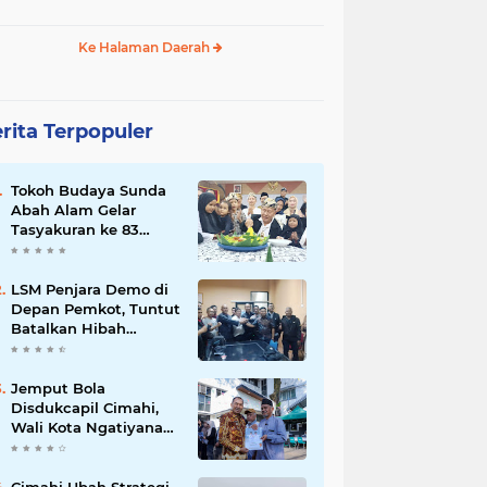
Ke Halaman Daerah
rita Terpopuler
Tokoh Budaya Sunda
Abah Alam Gelar
Tasyakuran ke 83
Tahun, Dengan Penuh
Kehangatan
LSM Penjara Demo di
Depan Pemkot, Tuntut
Batalkan Hibah
Gedung dan Hentikan
Tindakan Sewenang-
wenang
Jemput Bola
Disdukcapil Cimahi,
Wali Kota Ngatiyana
Serahkan 771
Dokumen Baru untuk
Warga Terdampak