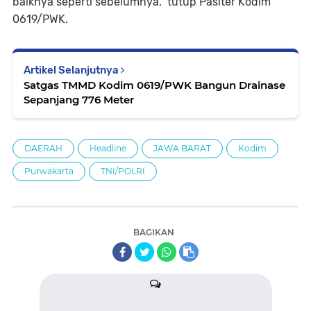
baiknya seperti sebelumnya," tutup Pasiter Kodim
0619/PWK.
Artikel Selanjutnya
Satgas TMMD Kodim 0619/PWK Bangun Drainase
Sepanjang 776 Meter
DAERAH
Headline
JAWA BARAT
Kodim
Purwakarta
TNI/POLRI
BAGIKAN