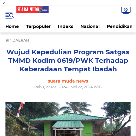
-->
Home
Terpopuler
Indeks
Nasional
Pendidikan
›
DAERAH
Wujud Kepedulian Program Satgas
TMMD Kodim 0619/PWK Terhadap
Keberadaan Tempat Ibadah
suara muda news
Rabu, 22 Mei 2024 | Mei 22, 2024 WIB