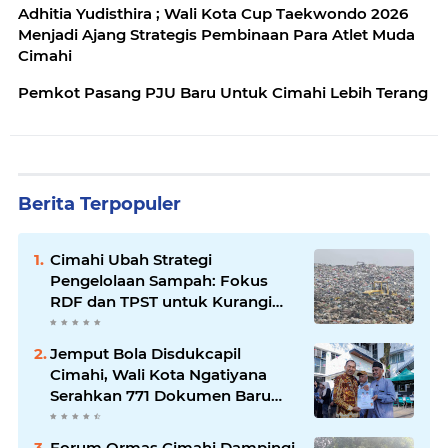
Adhitia Yudisthira ; Wali Kota Cup Taekwondo 2026
Menjadi Ajang Strategis Pembinaan Para Atlet Muda
Cimahi
Pemkot Pasang PJU Baru Untuk Cimahi Lebih Terang
Berita Terpopuler
Cimahi Ubah Strategi
Pengelolaan Sampah: Fokus
RDF dan TPST untuk Kurangi
Ketergantungan TPA
Jemput Bola Disdukcapil
Cimahi, Wali Kota Ngatiyana
Serahkan 771 Dokumen Baru
untuk Warga Terdampak Ganti
Nama Jalan
Forum Ormas Cimahi Dampingi