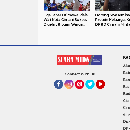
Liga Jabar Istimewa Piala
Dorong Swasemba
Wali Kota Cimahi Sukses
Protein Keluarga, K
Digelar, Ribuan Warga
DPRD Cimahi Mint
Padati Stadion
Warga Jadi Peterna
Sangkuriang
Mandiri
Kat
Aka
Bab
Connect With Us
Ban
Baz
Facebook
Instagram
Pinterest
Twitter
YouTube
Bud
Cia
Cir
din
Dis
DP