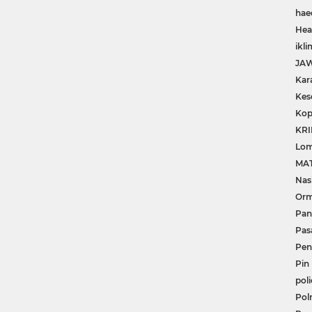
hae
Hea
ikli
JA
Kar
Kes
Kop
KRI
Lom
MA
Nas
Or
Pan
Pas
Pe
Pin
poli
Polr