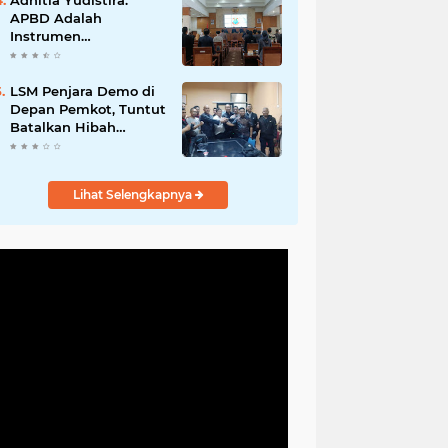
Adhitia Yudistira:
APBD Adalah
Instrumen
Kesejahteraan, Bukan
Sekadar Catatan
Angka
LSM Penjara Demo di
Depan Pemkot, Tuntut
Batalkan Hibah
Gedung dan Hentikan
Tindakan Sewenang-
wenang
Lihat Selengkapnya