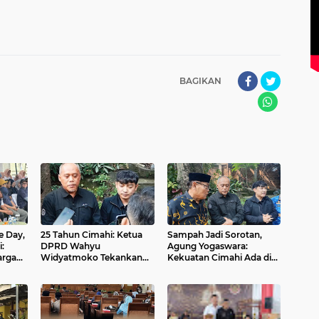
BAGIKAN
e Day,
25 Tahun Cimahi: Ketua
Sampah Jadi Sorotan,
:
DPRD Wahyu
Agung Yogaswara:
arga
Widyatmoko Tekankan
Kekuatan Cimahi Ada di
Kolaborasi sebagai Kunci
SDM Unggul
Masa Depan Kota