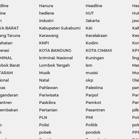
dline
Hanura
Headline
Hea
ine
hedlene
HUT
Hut
m
industri
Jakarta
ja
WA BARAT
Kabupaten Sukabumi
KAI
Kal
ang Taruna
Karawang
Kecelakaan
Kes
ehatan
KNPI
Kodim
Kon
erasi
KOTA BANDUNG
KOTA CIMAHI
KP
MINAL
kriminal. Nasional
Kuningan
lin
bok Barat
Lombok Tengah
lsm
Mas
TARAM
Musik
musisi
Mu
ional
Natal
okp
Ola
mas
Pahlawan
Palestina
pa
gandaran
Pariwisata
Parpol
Par
antren
Paskibra
Pemkot
Pen
nembakan
Pertanian
Pesantren
pil
PLN
PMI
Pol
o
Polisi
Politik
pol
i
polsek
pondok
PP