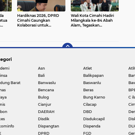
da
Hardiknas 2026, DPRD
Wali Kota Cimahi Hadiri
etua
Cimahi Gaungkan
Milangkala ke-84 Abah
a
Kolaborasi untuk
Alam, Tegaskan
k
Pendidikan Bermutu dan
Komitmen Jaga Budaya
Inklusif
Sunda di Tengah
Modernisasi
egori
demi
Asn
Atlet
Atli
insa
Bali
Balikpapan
Ba
dung Barat
Banwaslu
Baswanlu
Ba
nas
Bencana
Beras
BP
aya
Bulog
Bung Karno
C il
mis
Cianjur
Cilacap
Cim
ebon
DAERAH
DBD
De
kes
Disdik
Disdukcapil
Dis
kominfo
Dispangtan
Dispenda
DL
K
DPRD
FGD
Ger