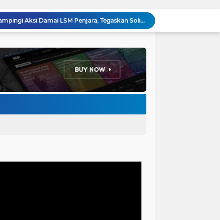
Perkuat Keamanan Lingkungan, Bhabinkamtibmas Baros Gelar Pembinaan Siskamling di RW 06
Ribuan Buruh Cimahi Demo Tolak Pajak Progresif, DPRD Rekomendasikan 4 Tuntutan ke Presiden dan DPR RI
Sambut Agen Perubahan, Ketua DPRD Cimahi Ajak Mahasiswa KKN UIN Bandung Hadirkan Solusi Nyata
Gerindra Cimahi Gelar Konsolidasi Akbar, Target Tambah Kursi DPRD di Pemilu 2029
Bhabinkamtibmas Baros Sambangi Warga, Selesaikan Keluhan Bau Kandang Ayam Hingga Imbau Cegah 3C
Jemput Bola Disdukcapil Cimahi, Wali Kota Ngatiyana Serahkan 771 Dokumen Baru untuk Warga Terdampak Ganti Nama Jalan
Adhitia Yudistira: APBD Adalah Instrumen Kesejahteraan, Bukan Sekadar Catatan Angka
Ketua DPRD Wahyu Widiatmoko: LPJ 2025 Cermin Kinerja, KUA-PPAS 2027 Kompas Pembangunan Cimahi
LSM Penjara Demo di Depan Pemkot, Tuntut Batalkan Hibah Gedung dan Hentikan Tindakan Sewenang-wenang
Forum Ormas Cimahi Dampingi Aksi Damai LSM Penjara, Tegaskan Solidaritas dan Jaga Kondusivitas