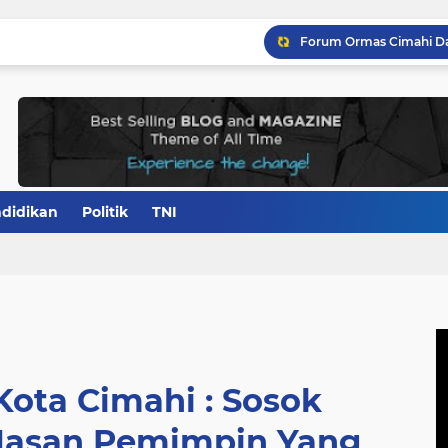
didikan
Politik
TNI
ota Cimahi : Sosok
Hasan Pemimpin Yang