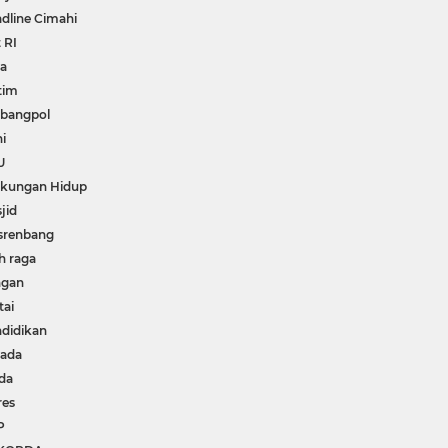
dline Cimahi
 RI
wa
tim
bangpol
i
U
gkungan Hidup
jid
srenbang
h raga
ngan
tai
didikan
kada
da
res
P