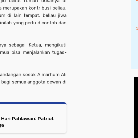
sjid dekat rumah dukanya di
 merupakan kontribusi beliau,
um di lain tempat, beliau jiwa
i inilah yang perlu dicontoh dan
saya sebagai Ketua, mengikuti
semua bisa menjalankan tugas-
 pandangan sosok Almarhum Ali
n bagi semua anggota dewan di
Hari Pahlawan: Patriot
ga