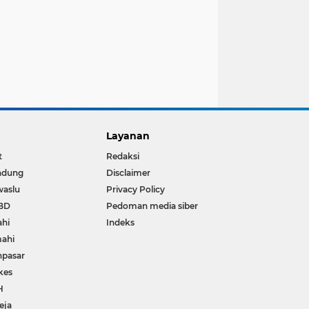
Layanan
t
Redaksi
ndung
Disclaimer
waslu
Privacy Policy
BD
Pedoman media siber
ahi
Indeks
ahi
npasar
kes
H
eja