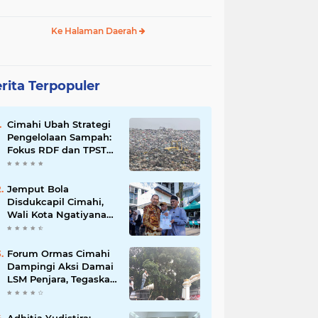
Ke Halaman Daerah
rita Terpopuler
Cimahi Ubah Strategi
Pengelolaan Sampah:
Fokus RDF dan TPST
untuk Kurangi
Ketergantungan TPA
Jemput Bola
Disdukcapil Cimahi,
Wali Kota Ngatiyana
Serahkan 771
Dokumen Baru untuk
Warga Terdampak
Forum Ormas Cimahi
Ganti Nama Jalan
Dampingi Aksi Damai
LSM Penjara, Tegaskan
Solidaritas dan Jaga
Kondusivitas