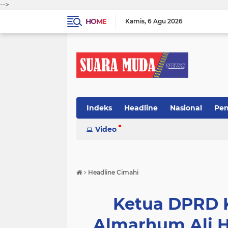
-->
HOME
Kamis
6 Agu 2026
Indeks
Headline
Nasional
Pen
Video
›
Headline Cimahi
Ketua DPRD K
Almarhum Ali 