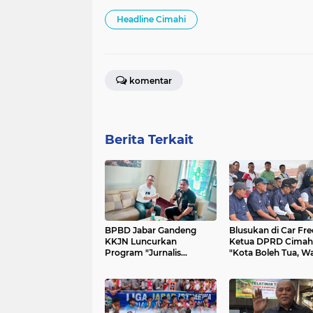
Headline Cimahi
komentar
Berita Terkait
BPBD Jabar Gandeng
Blusukan di Car Fre
KKJN Luncurkan
Ketua DPRD Cimahi
Program "Jurnalis
"Kota Boleh Tua, W
Tangguh Bencana" di
Harus Makin Bugar
Cimahi