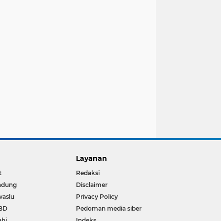
Layanan
t
Redaksi
ndung
Disclaimer
waslu
Privacy Policy
BD
Pedoman media siber
ahi
Indeks