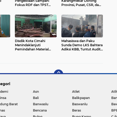
o
Pengelolaan Sampah:
Karangmekar Dorong
Fokus RDF dan TPST
Provinsi, Pusat, CSR, dan
anan
untuk Kurangi
Swadaya Masyarakat
Ketergantungan TPA
Rutin
Disdik Kota Cimahi
Mahasiswa dan Paku
Menindaklanjuti
Sunda Demo LKS Bahtera
Pemindahan Material
Adiksi KBB, Tuntut Audit
Bekas Renovasi Di
Izin hingga Dugaan Tarif
Gedung SDN Mandiri 1
Tetap Rehabilitasi
egori
demi
Asn
Atlet
Atli
insa
Bali
Balikpapan
Ba
dung Barat
Banwaslu
Baswanlu
Ba
nas
Bencana
Beras
BP
aya
Bulog
Bung Karno
C il