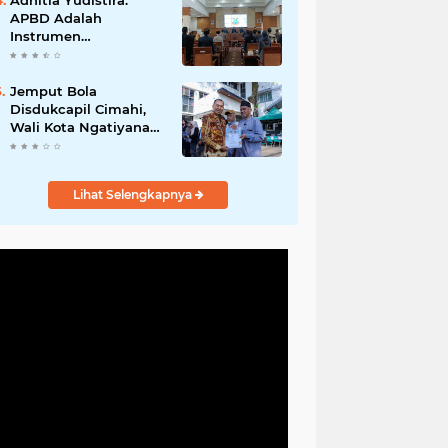
Adhitia Yudistira:
APBD Adalah
Instrumen
Kesejahteraan, Bukan
Sekadar Catatan
Angka
Jemput Bola
Disdukcapil Cimahi,
Wali Kota Ngatiyana
Serahkan 771
Dokumen Baru untuk
Warga Terdampak
Lihat Selengkapnya
Ganti Nama Jalan