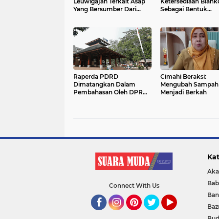
Leuwigajah Terkait Asap
Ketersediaan Blank
Yang Bersumber Dari
Sebagai Bentuk
Pembakaran Sampah
Transparansi Pelay
Publik Kepada
Masyarakat Secara 
Raperda PDRD
Cimahi Beraksi:
Dimatangkan Dalam
Mengubah Sampah
Pembahasan Oleh DPRD
Menjadi Berkah
Kota Cimahi
Kat
Aka
Bab
Connect With Us
Ban
Baz
Facebook
Instagram
Pinterest
Twitter
YouTube
Bud