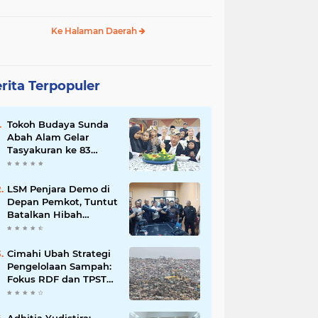
Ke Halaman Daerah
rita Terpopuler
Tokoh Budaya Sunda
Abah Alam Gelar
Tasyakuran ke 83
Tahun, Dengan Penuh
Kehangatan
LSM Penjara Demo di
Depan Pemkot, Tuntut
Batalkan Hibah
Gedung dan Hentikan
Tindakan Sewenang-
wenang
Cimahi Ubah Strategi
Pengelolaan Sampah:
Fokus RDF dan TPST
untuk Kurangi
Ketergantungan TPA