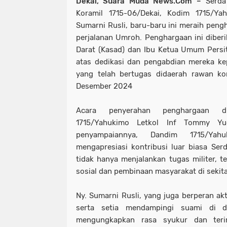
Dekai, Suara Muda News.Com –
Serda 
Koramil 1715-06/Dekai, Kodim 1715/Yah
Sumarni Rusli, baru-baru ini meraih peng
perjalanan Umroh. Penghargaan ini diberi
Darat (Kasad) dan Ibu Ketua Umum Persit
atas dedikasi dan pengabdian mereka ke
yang telah bertugas didaerah rawan kon
Desember 2024
Acara penyerahan penghargaan d
1715/Yahukimo Letkol Inf Tommy Yud
penyampaiannya, Dandim 1715/Yah
mengapresiasi kontribusi luar biasa Ser
tidak hanya menjalankan tugas militer, te
sosial dan pembinaan masyarakat di sekit
Ny. Sumarni Rusli, yang juga berperan akt
serta setia mendampingi suami di d
mengungkapkan rasa syukur dan teri