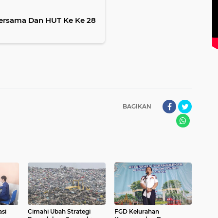
Bersama Dan HUT Ke Ke 28
BAGIKAN
si
Cimahi Ubah Strategi
FGD Kelurahan