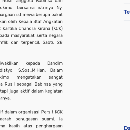
Rusli, anggota Babinsa dari
ukimo, bersama istrinya Ny.
Te
hargaan istimewa berupa paket
kan oleh Kepala Staf Angkatan
 Kartika Chandra Kirana (KCK)
pada masyarakat serta negara
flik dan terpencil, Sabtu 28
iwakilkan kepada Dandim
istyo, S.Sos.,M.Han. Dalam
ukimo mengatakan sangat
da Rusli sebagai Babinsa yang
tapi juga aktif dalam kegiatan
arnya.
if dalam organisasi Persit KCK
aerah penugasan suami. Ia
ma kasih atas penghargaan
D