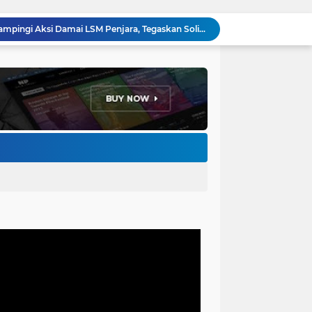
Forum Ormas Cimahi Dampingi Aksi Damai LSM Penjara, Tegaskan Solidaritas dan Jaga Kondusivitas
Perkuat Keamanan Lingkungan, Bhabinkamtibmas Baros Gelar Pembinaan Siskamling di RW 06
Ribuan Buruh Cimahi Demo Tolak Pajak Progresif, DPRD Rekomendasikan 4 Tuntutan ke Presiden dan DPR RI
Sambut Agen Perubahan, Ketua DPRD Cimahi Ajak Mahasiswa KKN UIN Bandung Hadirkan Solusi Nyata
Gerindra Cimahi Gelar Konsolidasi Akbar, Target Tambah Kursi DPRD di Pemilu 2029
Bhabinkamtibmas Baros Sambangi Warga, Selesaikan Keluhan Bau Kandang Ayam Hingga Imbau Cegah 3C
Jemput Bola Disdukcapil Cimahi, Wali Kota Ngatiyana Serahkan 771 Dokumen Baru untuk Warga Terdampak Ganti Nama Jalan
Adhitia Yudistira: APBD Adalah Instrumen Kesejahteraan, Bukan Sekadar Catatan Angka
Ketua DPRD Wahyu Widiatmoko: LPJ 2025 Cermin Kinerja, KUA-PPAS 2027 Kompas Pembangunan Cimahi
LSM Penjara Demo di Depan Pemkot, Tuntut Batalkan Hibah Gedung dan Hentikan Tindakan Sewenang-wenang