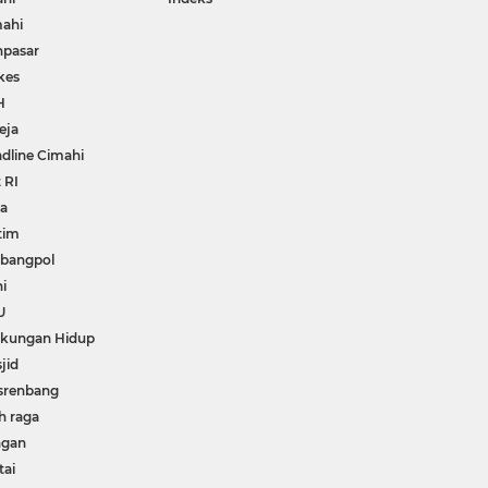
ahi
npasar
kes
H
eja
dline Cimahi
 RI
wa
tim
bangpol
i
U
gkungan Hidup
jid
srenbang
h raga
ngan
tai