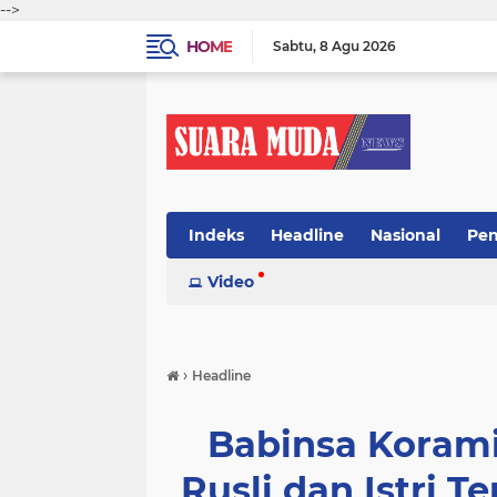
-->
HOME
Sabtu
8 Agu 2026
Indeks
Headline
Nasional
Pen
Video
›
Headline
Babinsa Korami
Rusli dan Istri 