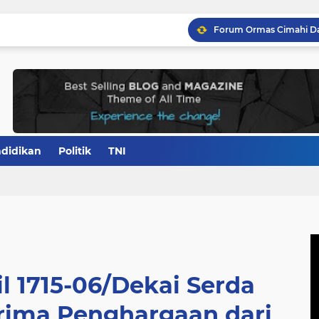
didikan
Politik
TNI
l 1715-06/Dekai Serda
Terima Penghargaan dari