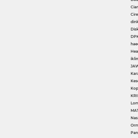
Cia
Cir
din
Dis
DP
hae
Hea
ikli
JA
Kar
Kes
Kop
KRI
Lom
MA
Nas
Or
Pan