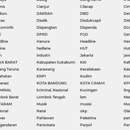
mis
Cianjur
Cilacap
Cim
ebon
DAERAH
DBD
De
kes
Disdik
Disdukcapil
Dis
kominfo
Dispangtan
Dispenda
DL
K
DPRD
FGD
Ger
dline
Hanura
Headline
Hea
ine
hedlene
HUT
Hut
m
industri
Jakarta
ja
WA BARAT
Kabupaten Sukabumi
KAI
Kal
ang Taruna
Karawang
Kecelakaan
Kes
ehatan
KNPI
Kodim
Kon
erasi
KOTA BANDUNG
KOTA CIMAHI
KP
MINAL
kriminal. Nasional
Kuningan
lin
bok Barat
Lombok Tengah
lsm
Mas
TARAM
Musik
musisi
Mu
ional
Natal
okp
Ola
mas
Pahlawan
Palestina
pa
gandaran
Pariwisata
Parpol
Par