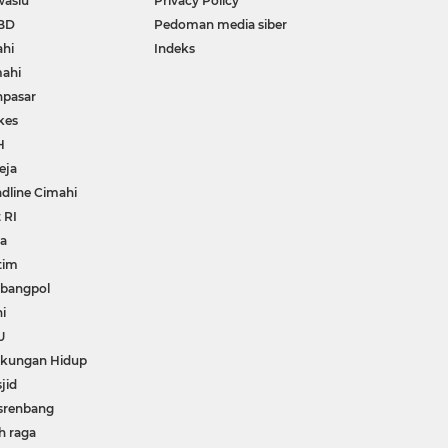
waslu
Privacy Policy
BD
Pedoman media siber
ahi
Indeks
ahi
npasar
kes
H
eja
dline Cimahi
 RI
wa
tim
bangpol
i
U
gkungan Hidup
jid
srenbang
h raga