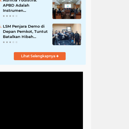
Adhitia Yudistira:
APBD Adalah
Instrumen
Kesejahteraan, Bukan
Sekadar Catatan
Angka
LSM Penjara Demo di
Depan Pemkot, Tuntut
Batalkan Hibah
Gedung dan Hentikan
Tindakan Sewenang-
wenang
Lihat Selengkapnya