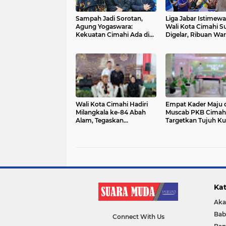
Sampah Jadi Sorotan,
Liga Jabar Istimewa
Agung Yogaswara:
Wali Kota Cimahi S
Kekuatan Cimahi Ada di
Digelar, Ribuan Wa
SDM Unggul
Padati Stadion
Sangkuriang
Wali Kota Cimahi Hadiri
Empat Kader Maju d
Milangkala ke-84 Abah
Muscab PKB Cimahi
Alam, Tegaskan
Targetkan Tujuh Ku
Komitmen Jaga Budaya
DPRD 2029
Sunda di Tengah
Modernisasi
Kat
Aka
Bab
Connect With Us