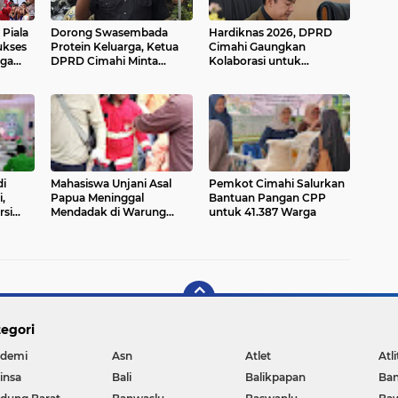
 Piala
Dorong Swasembada
Hardiknas 2026, DPRD
ukses
Protein Keluarga, Ketua
Cimahi Gaungkan
rga
DPRD Cimahi Minta
Kolaborasi untuk
Warga Jadi Peternak
Pendidikan Bermutu dan
Mandiri
Inklusif
i
Mahasiswa Unjani Asal
Pemkot Cimahi Salurkan
,
Papua Meninggal
Bantuan Pangan CPP
rsi
Mendadak di Warung
untuk 41.387 Warga
Makan Kawasan Lapang
Tembak Cimahi
egori
demi
Asn
Atlet
Atli
insa
Bali
Balikpapan
Ba