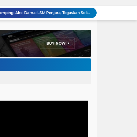
Perkuat Keamanan Lingkungan, Bhabinkamtibmas Baros Gelar Pembinaan Siskamling di RW 06
Ribuan Buruh Cimahi Demo Tolak Pajak Progresif, DPRD Rekomendasikan 4 Tuntutan ke Presiden dan DPR RI
Sambut Agen Perubahan, Ketua DPRD Cimahi Ajak Mahasiswa KKN UIN Bandung Hadirkan Solusi Nyata
Gerindra Cimahi Gelar Konsolidasi Akbar, Target Tambah Kursi DPRD di Pemilu 2029
Bhabinkamtibmas Baros Sambangi Warga, Selesaikan Keluhan Bau Kandang Ayam Hingga Imbau Cegah 3C
Jemput Bola Disdukcapil Cimahi, Wali Kota Ngatiyana Serahkan 771 Dokumen Baru untuk Warga Terdampak Ganti Nama Jalan
Adhitia Yudistira: APBD Adalah Instrumen Kesejahteraan, Bukan Sekadar Catatan Angka
Ketua DPRD Wahyu Widiatmoko: LPJ 2025 Cermin Kinerja, KUA-PPAS 2027 Kompas Pembangunan Cimahi
LSM Penjara Demo di Depan Pemkot, Tuntut Batalkan Hibah Gedung dan Hentikan Tindakan Sewenang-wenang
Forum Ormas Cimahi Dampingi Aksi Damai LSM Penjara, Tegaskan Solidaritas dan Jaga Kondusivitas