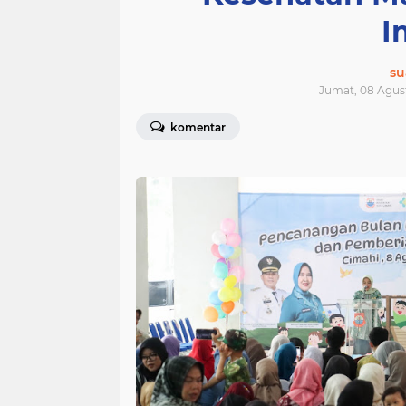
I
su
Jumat, 08 Agust
komentar