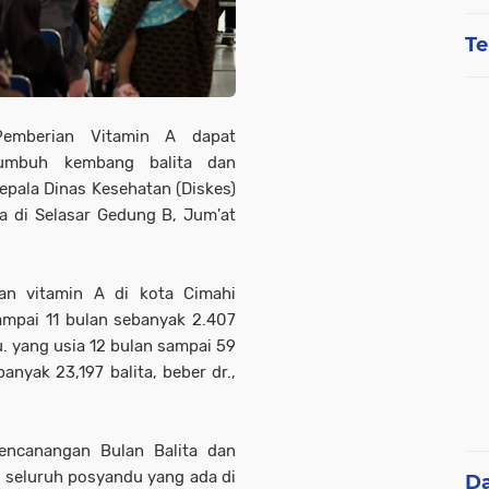
Te
Pemberian Vitamin A dapat
umbuh kembang balita dan
pala Dinas Kesehatan (Diskes)
a di Selasar Gedung B, Jum'at
an vitamin A di kota Cimahi
sampai 11 bulan sebanyak 2.407
u. yang usia 12 bulan sampai 59
nyak 23,197 balita, beber dr.,
Pencanangan Bulan Balita dan
i seluruh posyandu yang ada di
D