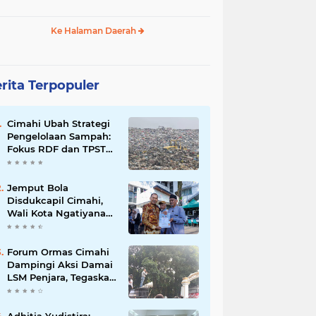
Ke Halaman Daerah
rita Terpopuler
Cimahi Ubah Strategi
Pengelolaan Sampah:
Fokus RDF dan TPST
untuk Kurangi
Ketergantungan TPA
Jemput Bola
Disdukcapil Cimahi,
Wali Kota Ngatiyana
Serahkan 771
Dokumen Baru untuk
Warga Terdampak
Forum Ormas Cimahi
Ganti Nama Jalan
Dampingi Aksi Damai
LSM Penjara, Tegaskan
Solidaritas dan Jaga
Kondusivitas