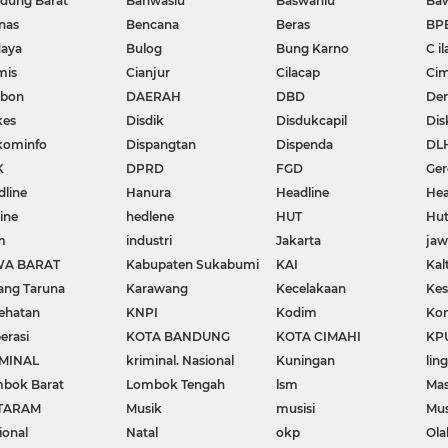
dung Barat
Banwaslu
Baswanlu
Ba
nas
Bencana
Beras
BP
aya
Bulog
Bung Karno
C il
mis
Cianjur
Cilacap
Cim
ebon
DAERAH
DBD
De
kes
Disdik
Disdukcapil
Dis
kominfo
Dispangtan
Dispenda
DL
K
DPRD
FGD
Ger
dline
Hanura
Headline
Hea
ine
hedlene
HUT
Hut
m
industri
Jakarta
ja
WA BARAT
Kabupaten Sukabumi
KAI
Kal
ang Taruna
Karawang
Kecelakaan
Kes
ehatan
KNPI
Kodim
Kon
erasi
KOTA BANDUNG
KOTA CIMAHI
KP
MINAL
kriminal. Nasional
Kuningan
lin
bok Barat
Lombok Tengah
lsm
Mas
TARAM
Musik
musisi
Mu
ional
Natal
okp
Ola