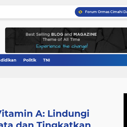
didikan
Politik
TNI
itamin A: Lindungi
ata dan Tingkatkan