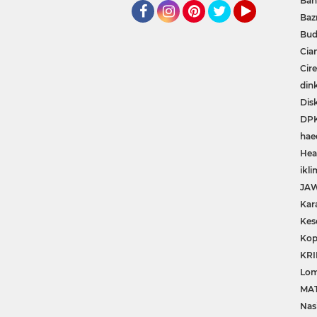
Ban
Baz
Facebook
Instagram
Pinterest
Twitter
YouTube
Bud
Cia
Cir
din
Dis
DP
hae
Hea
ikli
JA
Kar
Kes
Kop
KRI
Lom
MA
Nas