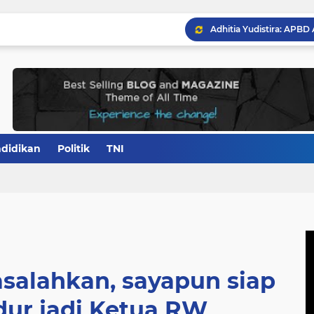
didikan
Politik
TNI
asalahkan, sayapun siap
ur jadi Ketua RW