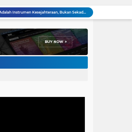
Adhitia Yudistira: APBD Adalah Instrumen Kesejahteraan, Bukan Sekadar Catatan Angka
Ketua DPRD Wahyu Widiatmoko: LPJ 2025 Cermin Kinerja, KUA-PPAS 2027 Kompas Pembangunan Cimahi
LSM Penjara Demo di Depan Pemkot, Tuntut Batalkan Hibah Gedung dan Hentikan Tindakan Sewenang-wenang
Forum Ormas Cimahi Dampingi Aksi Damai LSM Penjara, Tegaskan Solidaritas dan Jaga Kondusivitas
Perkuat Keamanan Lingkungan, Bhabinkamtibmas Baros Gelar Pembinaan Siskamling di RW 06
Ribuan Buruh Cimahi Demo Tolak Pajak Progresif, DPRD Rekomendasikan 4 Tuntutan ke Presiden dan DPR RI
Sambut Agen Perubahan, Ketua DPRD Cimahi Ajak Mahasiswa KKN UIN Bandung Hadirkan Solusi Nyata
Gerindra Cimahi Gelar Konsolidasi Akbar, Target Tambah Kursi DPRD di Pemilu 2029
Bhabinkamtibmas Baros Sambangi Warga, Selesaikan Keluhan Bau Kandang Ayam Hingga Imbau Cegah 3C
Jemput Bola Disdukcapil Cimahi, Wali Kota Ngatiyana Serahkan 771 Dokumen Baru untuk Warga Terdampak Ganti Nama Jalan