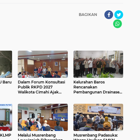
BAGIKAN
U Baru
Dalam Forum Konsultasi
Kelurahan Baros
Publik RKPD 2027
Rencanakan
Walikota Cimahi Ajak
Pembangunan Drainase
Masyarakat Sampaikan
Sebagai Prioritas Utama
Aspirasi
Dalam Penanganan Banjir
5 KLMP
Melalui Musrenbang
Musrenbang Padasuka: