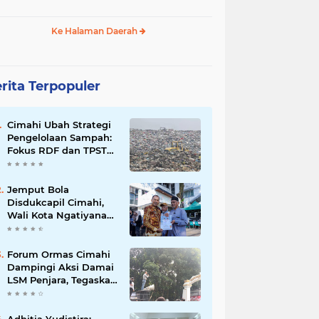
Ke Halaman Daerah
rita Terpopuler
Cimahi Ubah Strategi
Pengelolaan Sampah:
Fokus RDF dan TPST
untuk Kurangi
Ketergantungan TPA
Jemput Bola
Disdukcapil Cimahi,
Wali Kota Ngatiyana
Serahkan 771
Dokumen Baru untuk
Warga Terdampak
Forum Ormas Cimahi
Ganti Nama Jalan
Dampingi Aksi Damai
LSM Penjara, Tegaskan
Solidaritas dan Jaga
Kondusivitas