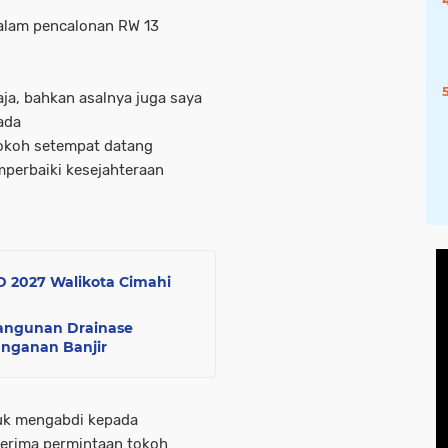
dalam pencalonan RW 13
ja, bahkan asalnya juga saya
ada
tokoh setempat datang
perbaiki kesejahteraan
D 2027 Walikota Cimahi
angunan Drainase
anganan Banjir
tuk mengabdi kepada
nerima permintaan tokoh