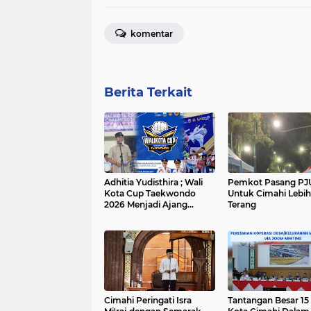
komentar
Berita Terkait
Adhitia Yudisthira ; Wali
Pemkot Pasang PJ
Kota Cup Taekwondo
Untuk Cimahi Lebih
2026 Menjadi Ajang
Terang
Strategis Pembinaan Para
Atlet Muda Cimahi
Cimahi Peringati Isra
Tantangan Besar 1