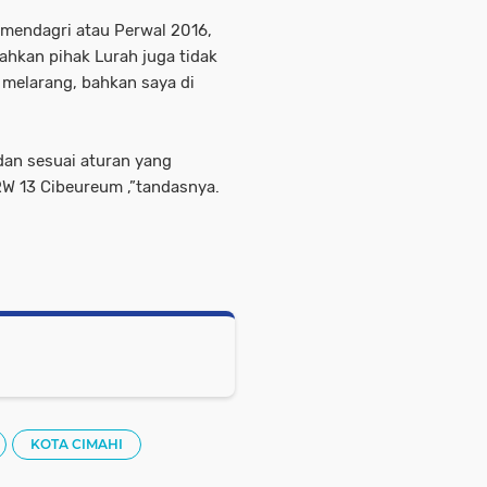
rmendagri atau Perwal 2016,
bahkan pihak Lurah juga tidak
 melarang, bahkan saya di
dan sesuai aturan yang
RW 13 Cibeureum ,”tandasnya.
KOTA CIMAHI