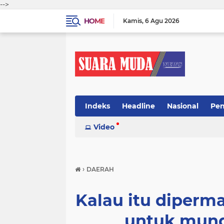
-->
HOME
Kamis
6 Agu 2026
Indeks
Headline
Nasional
Pen
Video
›
DAERAH
Kalau itu diperm
untuk mund