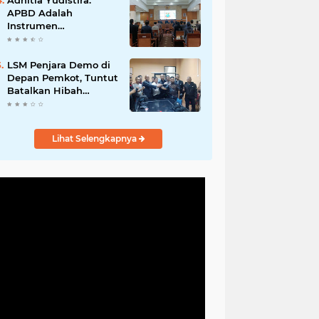
Adhitia Yudistira:
APBD Adalah
Instrumen
Kesejahteraan, Bukan
Sekadar Catatan
Angka
LSM Penjara Demo di
Depan Pemkot, Tuntut
Batalkan Hibah
Gedung dan Hentikan
Tindakan Sewenang-
wenang
Lihat Selengkapnya