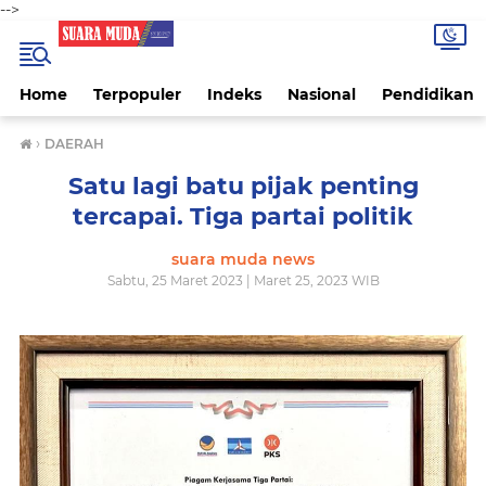
-->
Home
Terpopuler
Indeks
Nasional
Pendidikan
›
DAERAH
Satu lagi batu pijak penting
tercapai. Tiga partai politik
suara muda news
Sabtu, 25 Maret 2023 | Maret 25, 2023 WIB