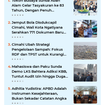
Tokoh Budaya Sunda Abah
Alam Gelar Tasyakuran ke 83
Tahun, Dengan Penuh
Kehangatan
Jemput Bola Disdukcapil
Cimahi, Wali Kota Ngatiyana
Serahkan 771 Dokumen Baru
untuk Warga Terdampak Ganti
Nama Jalan
Cimahi Ubah Strategi
Pengelolaan Sampah: Fokus
RDF dan TPST untuk Kurangi
Ketergantungan TPA
Mahasiswa dan Paku Sunda
Demo LKS Bahtera Adiksi KBB,
Tuntut Audit Izin hingga Dugaan
Tarif Tetap Rehabilitasi
Adhitia Yudistira: APBD Adalah
Instrumen Kesejahteraan,
Bukan Sekadar Catatan Angka