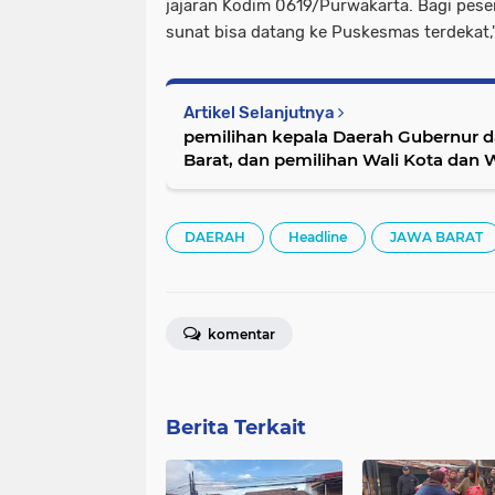
jajaran Kodim 0619/Purwakarta. Bagi pese
sunat bisa datang ke Puskesmas terdekat,
Artikel Selanjutnya
pemilihan kepala Daerah Gubernur 
Barat, dan pemilihan Wali Kota dan Wakil Walikota Cimahi
tahun 2024 ini dapat dikuti oleh s
Kota Cimahi
DAERAH
Headline
JAWA BARAT
komentar
Berita Terkait