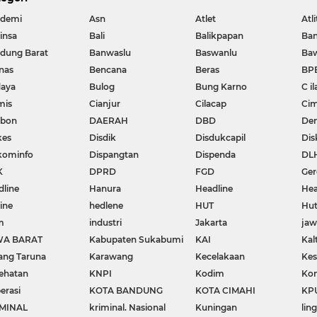
demi
Asn
Atlet
Atli
insa
Bali
Balikpapan
Ba
dung Barat
Banwaslu
Baswanlu
Ba
nas
Bencana
Beras
BP
aya
Bulog
Bung Karno
C il
mis
Cianjur
Cilacap
Cim
ebon
DAERAH
DBD
De
kes
Disdik
Disdukcapil
Dis
kominfo
Dispangtan
Dispenda
DL
K
DPRD
FGD
Ger
dline
Hanura
Headline
Hea
ine
hedlene
HUT
Hut
m
industri
Jakarta
ja
WA BARAT
Kabupaten Sukabumi
KAI
Kal
ang Taruna
Karawang
Kecelakaan
Kes
ehatan
KNPI
Kodim
Kon
erasi
KOTA BANDUNG
KOTA CIMAHI
KP
MINAL
kriminal. Nasional
Kuningan
lin