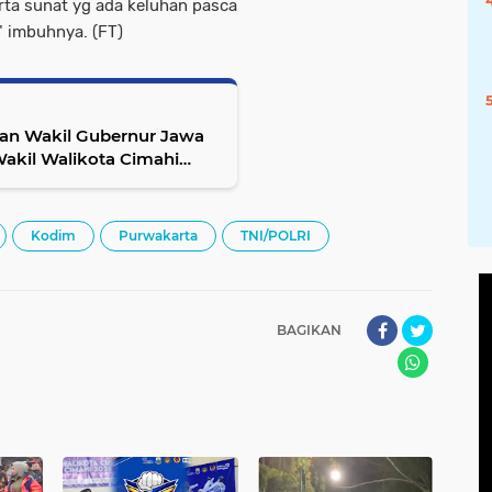
rta sunat yg ada keluhan pasca
" imbuhnya. (FT)
dan Wakil Gubernur Jawa
emua warga masyarakat
Kodim
Purwakarta
TNI/POLRI
BAGIKAN