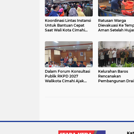
Koordinasi Lintas Instansi
Ratusan Warga
Untuk Bantuan Cepat
Dievakuasi Ke Tem
Saat Wali Kota Cimahi
Aman Setelah Huja
Tinjau Lokasi Banjir
Extrim Melanda Ci
Dalam Forum Konsultasi
Kelurahan Baros
Publik RKPD 2027
Rencanakan
Walikota Cimahi Ajak
Pembangunan Drai
Masyarakat Sampaikan
Sebagai Prioritas 
Aspirasi
Dalam Penanganan 
Kat