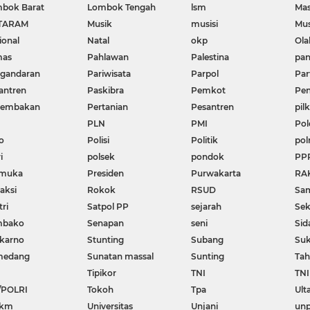
bok Barat
Lombok Tengah
lsm
Mas
TARAM
Musik
musisi
Mu
ional
Natal
okp
Ola
mas
Pahlawan
Palestina
pa
gandaran
Pariwisata
Parpol
Par
antren
Paskibra
Pemkot
Pen
nembakan
Pertanian
Pesantren
pil
PLN
PMI
Pol
o
Polisi
Politik
pol
i
polsek
pondok
PP
amuka
Presiden
Purwakarta
RA
aksi
Rokok
RSUD
Sa
ri
Satpol PP
sejarah
Se
mbako
Senapan
seni
Sid
karno
Stunting
Subang
Su
medang
Sunatan massal
Sunting
Tah
Tipikor
TNI
TNI
/POLRI
Tokoh
Tpa
Ult
km
Universitas
Unjani
un