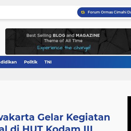
didikan
Politik
TNI
akarta Gelar Kegiatan
l di HUT Kodam III