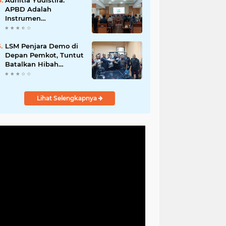
Adhitia Yudistira:
APBD Adalah
Instrumen
Kesejahteraan, Bukan
Sekadar Catatan
Angka
LSM Penjara Demo di
Depan Pemkot, Tuntut
Batalkan Hibah
Gedung dan Hentikan
Tindakan Sewenang-
wenang
Lihat Selengkapnya