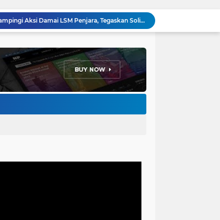
Forum Ormas Cimahi Dampingi Aksi Damai LSM Penjara, Tegaskan Solidaritas dan Jaga Kondusivitas
Perkuat Keamanan Lingkungan, Bhabinkamtibmas Baros Gelar Pembinaan Siskamling di RW 06
Ribuan Buruh Cimahi Demo Tolak Pajak Progresif, DPRD Rekomendasikan 4 Tuntutan ke Presiden dan DPR RI
Sambut Agen Perubahan, Ketua DPRD Cimahi Ajak Mahasiswa KKN UIN Bandung Hadirkan Solusi Nyata
Gerindra Cimahi Gelar Konsolidasi Akbar, Target Tambah Kursi DPRD di Pemilu 2029
Bhabinkamtibmas Baros Sambangi Warga, Selesaikan Keluhan Bau Kandang Ayam Hingga Imbau Cegah 3C
Jemput Bola Disdukcapil Cimahi, Wali Kota Ngatiyana Serahkan 771 Dokumen Baru untuk Warga Terdampak Ganti Nama Jalan
Adhitia Yudistira: APBD Adalah Instrumen Kesejahteraan, Bukan Sekadar Catatan Angka
Ketua DPRD Wahyu Widiatmoko: LPJ 2025 Cermin Kinerja, KUA-PPAS 2027 Kompas Pembangunan Cimahi
LSM Penjara Demo di Depan Pemkot, Tuntut Batalkan Hibah Gedung dan Hentikan Tindakan Sewenang-wenang