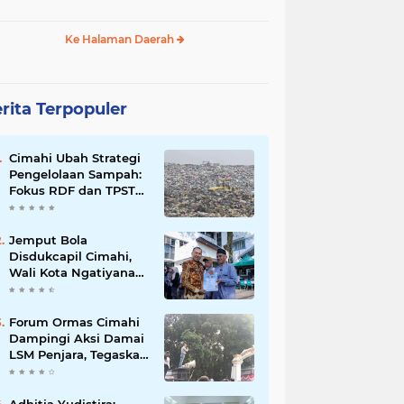
Ke Halaman Daerah
rita Terpopuler
Cimahi Ubah Strategi
Pengelolaan Sampah:
Fokus RDF dan TPST
untuk Kurangi
Ketergantungan TPA
Jemput Bola
Disdukcapil Cimahi,
Wali Kota Ngatiyana
Serahkan 771
Dokumen Baru untuk
Warga Terdampak
Forum Ormas Cimahi
Ganti Nama Jalan
Dampingi Aksi Damai
LSM Penjara, Tegaskan
Solidaritas dan Jaga
Kondusivitas