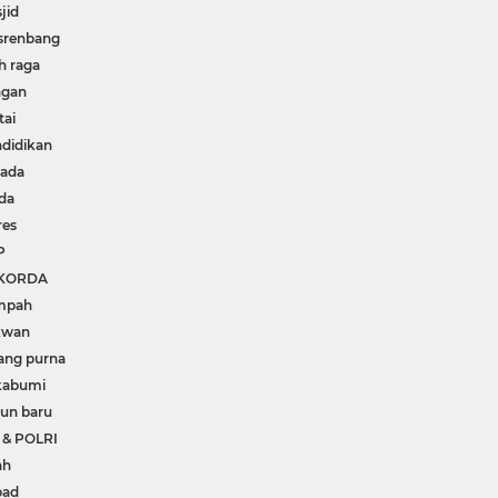
jid
srenbang
h raga
ngan
tai
didikan
kada
da
res
P
KORDA
mpah
kwan
ang purna
kabumi
un baru
 & POLRI
ah
pad