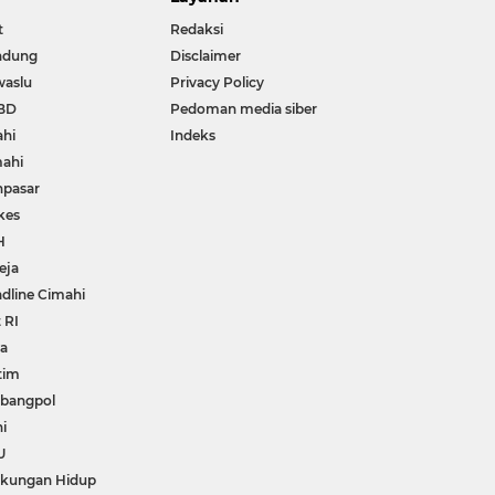
t
Redaksi
ndung
Disclaimer
waslu
Privacy Policy
BD
Pedoman media siber
ahi
Indeks
ahi
npasar
kes
H
eja
dline Cimahi
 RI
wa
tim
bangpol
i
U
gkungan Hidup