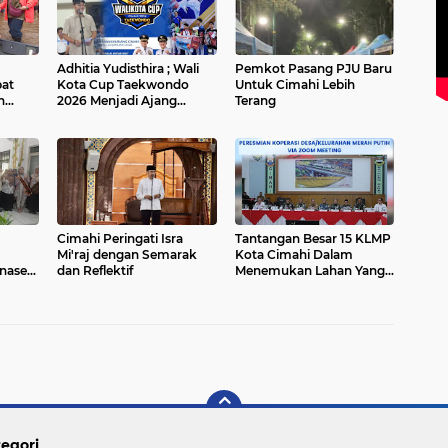
Adhitia Yudisthira ; Wali
Pemkot Pasang PJU Baru
pat
Kota Cup Taekwondo
Untuk Cimahi Lebih
n
2026 Menjadi Ajang
Terang
mahi
Strategis Pembinaan Para
Atlet Muda Cimahi
Cimahi Peringati Isra
Tantangan Besar 15 KLMP
Mi'raj dengan Semarak
Kota Cimahi Dalam
nase
dan Reflektif
Menemukan Lahan Yang
Utama
Memenuhi Syarat
Banjir
egori