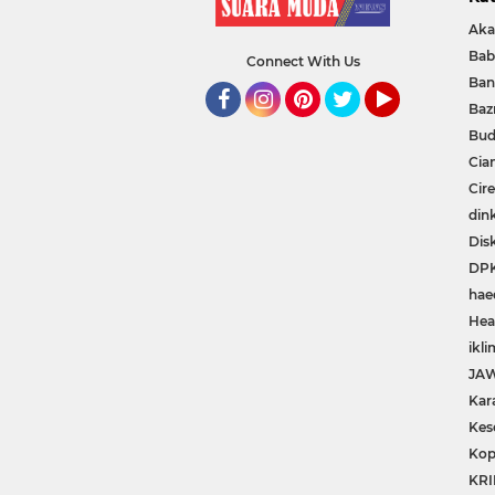
Aka
Bab
Connect With Us
Ban
Baz
Facebook
Instagram
Pinterest
Twitter
YouTube
Bud
Cia
Cir
din
Dis
DP
hae
Hea
ikli
JA
Kar
Kes
Kop
KRI