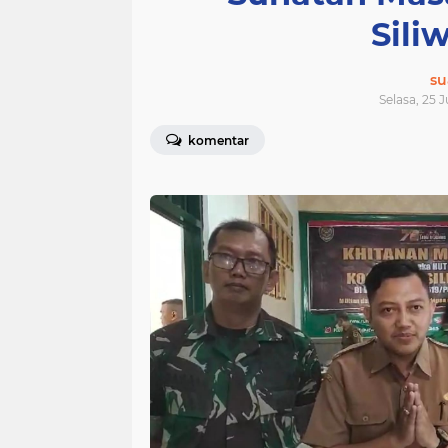
Sili
su
Selasa, 25 
komentar