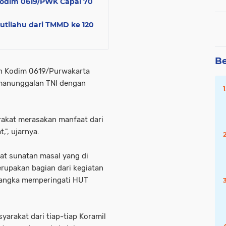
Kodim 0619/PWK Capai 70
tilahu dari TMMD ke 120
Be
an Kodim 0619/Purwakarta
manunggalan TNI dengan
arakat merasakan manfaat dari
", ujarnya.
at sunatan masal yang di
upakan bagian dari kegiatan
rangka memperingati HUT
arakat dari tiap-tiap Koramil