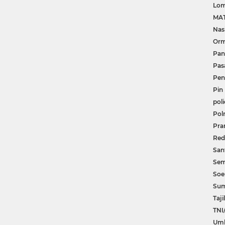
Lom
MA
Nas
Or
Pan
Pas
Pe
Pin
poli
Polr
Pr
Red
Sant
Se
Soe
Su
Tajil
TNI
Um