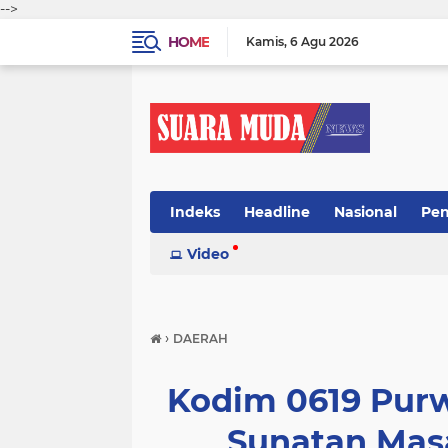
-->
HOME
Kamis
6 Agu 2026
Indeks
Headline
Nasional
Pen
Video
›
DAERAH
Kodim 0619 Purw
Sunatan Masa