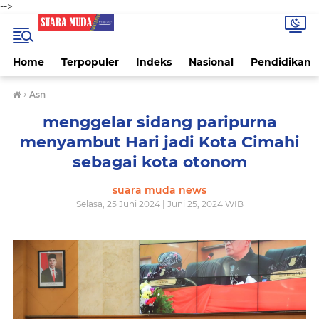
-->
Home
Terpopuler
Indeks
Nasional
Pendidikan
›
Asn
menggelar sidang paripurna
menyambut Hari jadi Kota Cimahi
sebagai kota otonom
suara muda news
Selasa, 25 Juni 2024 | Juni 25, 2024 WIB