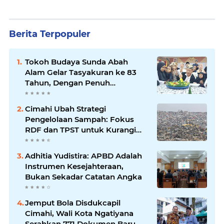
Berita Terpopuler
Tokoh Budaya Sunda Abah
Alam Gelar Tasyakuran ke 83
Tahun, Dengan Penuh
Kehangatan
Cimahi Ubah Strategi
Pengelolaan Sampah: Fokus
RDF dan TPST untuk Kurangi
Ketergantungan TPA
Adhitia Yudistira: APBD Adalah
Instrumen Kesejahteraan,
Bukan Sekadar Catatan Angka
Jemput Bola Disdukcapil
Cimahi, Wali Kota Ngatiyana
Serahkan 771 Dokumen Baru