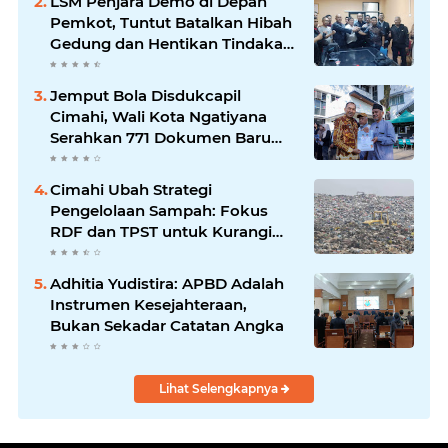
LSM Penjara Demo di Depan
Pemkot, Tuntut Batalkan Hibah
Gedung dan Hentikan Tindakan
Sewenang-wenang
Jemput Bola Disdukcapil
Cimahi, Wali Kota Ngatiyana
Serahkan 771 Dokumen Baru
untuk Warga Terdampak Ganti
Nama Jalan
Cimahi Ubah Strategi
Pengelolaan Sampah: Fokus
RDF dan TPST untuk Kurangi
Ketergantungan TPA
Adhitia Yudistira: APBD Adalah
Instrumen Kesejahteraan,
Bukan Sekadar Catatan Angka
Lihat Selengkapnya