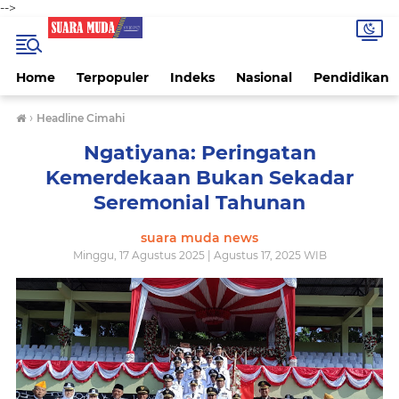
-->
Home
Terpopuler
Indeks
Nasional
Pendidikan
›
Headline Cimahi
Ngatiyana: Peringatan
Kemerdekaan Bukan Sekadar
Seremonial Tahunan
suara muda news
Minggu, 17 Agustus 2025 | Agustus 17, 2025 WIB