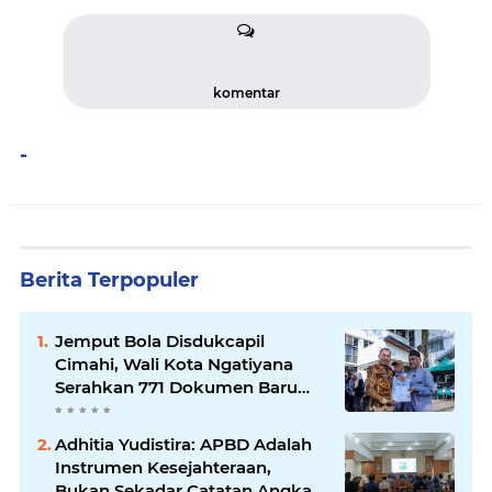
komentar
-
Berita Terpopuler
Jemput Bola Disdukcapil
Cimahi, Wali Kota Ngatiyana
Serahkan 771 Dokumen Baru
untuk Warga Terdampak Ganti
Nama Jalan
Adhitia Yudistira: APBD Adalah
Instrumen Kesejahteraan,
Bukan Sekadar Catatan Angka