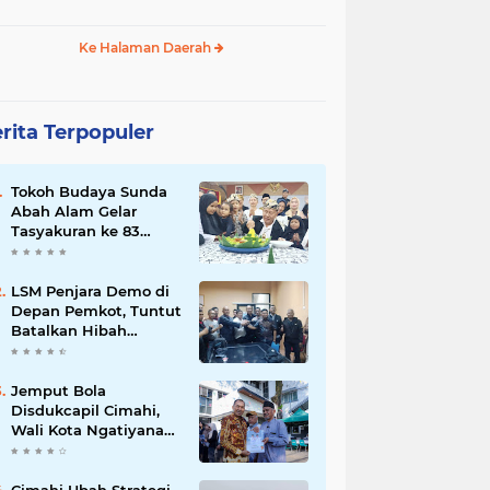
Ke Halaman Daerah
rita Terpopuler
Tokoh Budaya Sunda
Abah Alam Gelar
Tasyakuran ke 83
Tahun, Dengan Penuh
Kehangatan
LSM Penjara Demo di
Depan Pemkot, Tuntut
Batalkan Hibah
Gedung dan Hentikan
Tindakan Sewenang-
wenang
Jemput Bola
Disdukcapil Cimahi,
Wali Kota Ngatiyana
Serahkan 771
Dokumen Baru untuk
Warga Terdampak