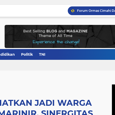
didikan
Politik
TNI
MATKAN JADI WARGA
ARINIR, SINERGITAS