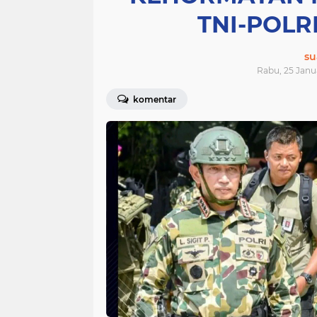
TNI-POLR
su
Rabu, 25 Janua
komentar