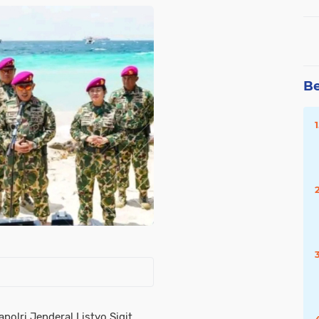
Be
olri Jenderal Listyo Sigit