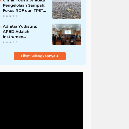
Cimahi Ubah Strategi
Ganti Nama Jalan
Pengelolaan Sampah:
Fokus RDF dan TPST
untuk Kurangi
Ketergantungan TPA
Adhitia Yudistira:
APBD Adalah
Instrumen
Kesejahteraan, Bukan
Sekadar Catatan
Angka
Lihat Selengkapnya