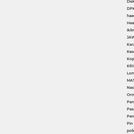
Dis
DP
hae
Hea
ikli
JA
Kar
Kes
Kop
KRI
Lom
MA
Nas
Or
Pan
Pas
Pe
Pin
poli