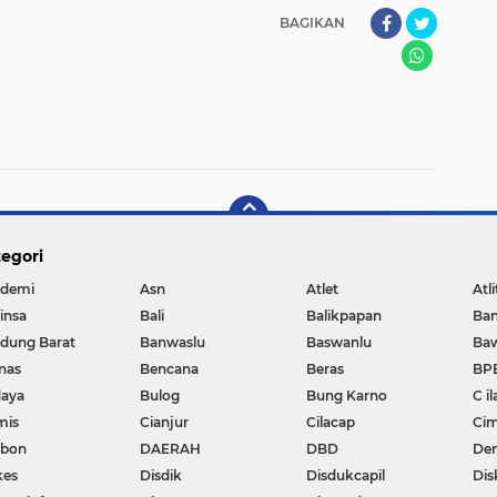
BAGIKAN
egori
demi
Asn
Atlet
Atli
insa
Bali
Balikpapan
Ba
dung Barat
Banwaslu
Baswanlu
Ba
nas
Bencana
Beras
BP
aya
Bulog
Bung Karno
C il
mis
Cianjur
Cilacap
Cim
ebon
DAERAH
DBD
De
kes
Disdik
Disdukcapil
Dis