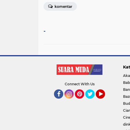
komentar
-
Kat
Aka
Bab
Connect With Us
Ban
Baz
Facebook
Instagram
Pinterest
Twitter
YouTube
Bud
Cia
Cir
din