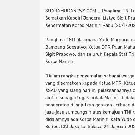
SUARAMUDANEWS.COM _ Panglima TNI La
Sematkan Kapolri Jenderal Listyo Sigit P
Kehormatan Korps Marinir. Rabu (25/1/20
Panglima TNI Laksamana Yudo Margono 
Bambang Soesatyo, Ketua DPR Puan Mahara
Sigit Prabowo, dan seluruh Kepala Staf T
Korps Marinir.
"Dalam rangka penyematan sebagai warga
yang disematkan kepada Ketua MPR, Ketua
KSAU yang siang hari ini pelaksanaannya 
amfibi sebagai tugas pokok Marinir di dal
pendaratan dilanjutkan gerakan serbuan di
jasa-jasa sumbangsih atas kemajuan TNI 
didalamnya ada Korps Marinir," kata Yudo
Seribu, DKI Jakarta, Selasa, 24 Januari 20