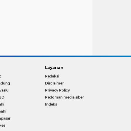
Layanan
t
Redaksi
ndung
Disclaimer
waslu
Privacy Policy
BD
Pedoman media siber
ahi
Indeks
ahi
npasar
kes