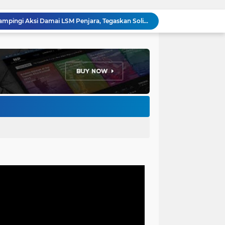
Forum Ormas Cimahi Dampingi Aksi Damai LSM Penjara, Tegaskan Solidaritas dan Jaga Kondusivitas
Perkuat Keamanan Lingkungan, Bhabinkamtibmas Baros Gelar Pembinaan Siskamling di RW 06
Ribuan Buruh Cimahi Demo Tolak Pajak Progresif, DPRD Rekomendasikan 4 Tuntutan ke Presiden dan DPR RI
Sambut Agen Perubahan, Ketua DPRD Cimahi Ajak Mahasiswa KKN UIN Bandung Hadirkan Solusi Nyata
Gerindra Cimahi Gelar Konsolidasi Akbar, Target Tambah Kursi DPRD di Pemilu 2029
Bhabinkamtibmas Baros Sambangi Warga, Selesaikan Keluhan Bau Kandang Ayam Hingga Imbau Cegah 3C
Jemput Bola Disdukcapil Cimahi, Wali Kota Ngatiyana Serahkan 771 Dokumen Baru untuk Warga Terdampak Ganti Nama Jalan
Adhitia Yudistira: APBD Adalah Instrumen Kesejahteraan, Bukan Sekadar Catatan Angka
Ketua DPRD Wahyu Widiatmoko: LPJ 2025 Cermin Kinerja, KUA-PPAS 2027 Kompas Pembangunan Cimahi
LSM Penjara Demo di Depan Pemkot, Tuntut Batalkan Hibah Gedung dan Hentikan Tindakan Sewenang-wenang