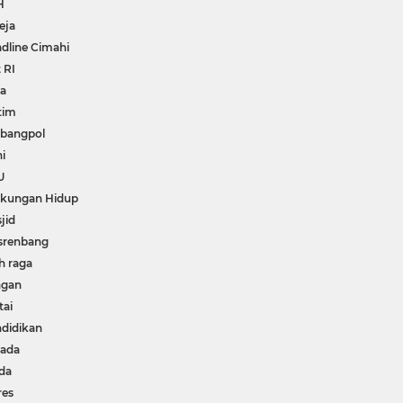
H
eja
dline Cimahi
 RI
wa
tim
bangpol
i
U
gkungan Hidup
jid
srenbang
h raga
ngan
tai
didikan
kada
da
res