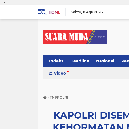
-->
HOME
Sabtu
8 Agu 2026
Indeks
Headline
Nasional
Pen
Video
›
TNI/POLRI
KAPOLRI DISE
KEHORMATAN M