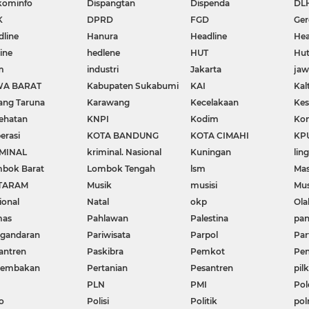
kominfo
Dispangtan
Dispenda
DL
K
DPRD
FGD
Ger
dline
Hanura
Headline
Hea
ine
hedlene
HUT
Hut
m
industri
Jakarta
ja
WA BARAT
Kabupaten Sukabumi
KAI
Kal
ang Taruna
Karawang
Kecelakaan
Kes
ehatan
KNPI
Kodim
Kon
erasi
KOTA BANDUNG
KOTA CIMAHI
KP
MINAL
kriminal. Nasional
Kuningan
lin
bok Barat
Lombok Tengah
lsm
Mas
TARAM
Musik
musisi
Mu
ional
Natal
okp
Ola
mas
Pahlawan
Palestina
pa
gandaran
Pariwisata
Parpol
Par
antren
Paskibra
Pemkot
Pen
nembakan
Pertanian
Pesantren
pil
PLN
PMI
Pol
o
Polisi
Politik
pol