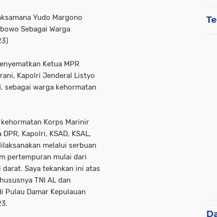
ksamana Yudo Margono
Te
rabowo Sebagai Warga
23)
menyematkan Ketua MPR
ni, Kapolri Jenderal Listyo
NI, sebagai warga kehormatan
 kehormatan Korps Marinir
 DPR, Kapolri, KSAD, KSAL,
dilaksanakan melalui serbuan
am pertempuran mulai dari
 darat. Saya tekankan ini atas
khususnya TNI AL dan
 di Pulau Damar Kepulauan
23.
D