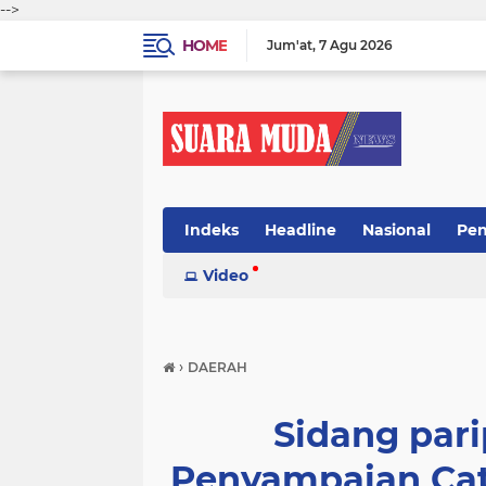
-->
HOME
Jum'at
7 Agu 2026
Indeks
Headline
Nasional
Pen
Video
›
DAERAH
Sidang par
Penyampaian Cat