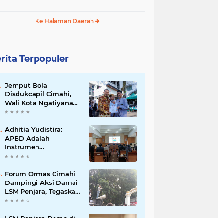
Ke Halaman Daerah
rita Terpopuler
Jemput Bola
Disdukcapil Cimahi,
Wali Kota Ngatiyana
Serahkan 771
Dokumen Baru untuk
Warga Terdampak
Adhitia Yudistira:
Ganti Nama Jalan
APBD Adalah
Instrumen
Kesejahteraan, Bukan
Sekadar Catatan
Angka
Forum Ormas Cimahi
Dampingi Aksi Damai
LSM Penjara, Tegaskan
Solidaritas dan Jaga
Kondusivitas