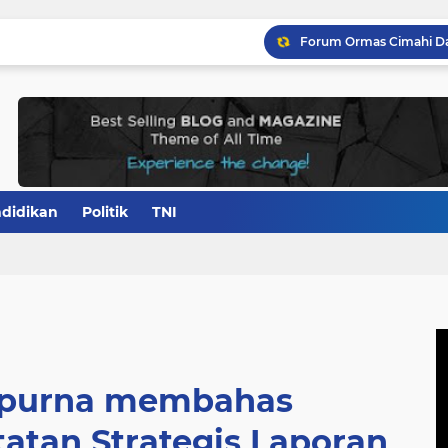
didikan
Politik
TNI
ipurna membahas
atan Strategis Laporan