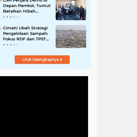
LSM Penjara Demo di
Depan Pemkot, Tuntut
Batalkan Hibah
Gedung dan Hentikan
Tindakan Sewenang-
wenang
Cimahi Ubah Strategi
Pengelolaan Sampah:
Fokus RDF dan TPST
untuk Kurangi
Ketergantungan TPA
Lihat Selengkapnya