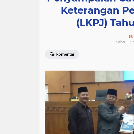
Keterangan P
(LKPJ) Tah
su
Sabtu, 13 
komentar