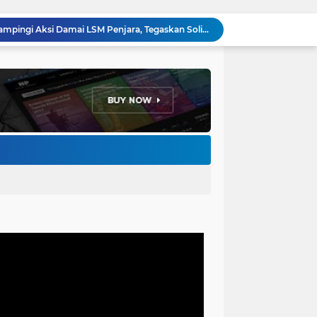
Perkuat Keamanan Lingkungan, Bhabinkamtibmas Baros Gelar Pembinaan Siskamling di RW 06
Ribuan Buruh Cimahi Demo Tolak Pajak Progresif, DPRD Rekomendasikan 4 Tuntutan ke Presiden dan DPR RI
Sambut Agen Perubahan, Ketua DPRD Cimahi Ajak Mahasiswa KKN UIN Bandung Hadirkan Solusi Nyata
Gerindra Cimahi Gelar Konsolidasi Akbar, Target Tambah Kursi DPRD di Pemilu 2029
Bhabinkamtibmas Baros Sambangi Warga, Selesaikan Keluhan Bau Kandang Ayam Hingga Imbau Cegah 3C
Jemput Bola Disdukcapil Cimahi, Wali Kota Ngatiyana Serahkan 771 Dokumen Baru untuk Warga Terdampak Ganti Nama Jalan
Adhitia Yudistira: APBD Adalah Instrumen Kesejahteraan, Bukan Sekadar Catatan Angka
Ketua DPRD Wahyu Widiatmoko: LPJ 2025 Cermin Kinerja, KUA-PPAS 2027 Kompas Pembangunan Cimahi
LSM Penjara Demo di Depan Pemkot, Tuntut Batalkan Hibah Gedung dan Hentikan Tindakan Sewenang-wenang
Forum Ormas Cimahi Dampingi Aksi Damai LSM Penjara, Tegaskan Solidaritas dan Jaga Kondusivitas