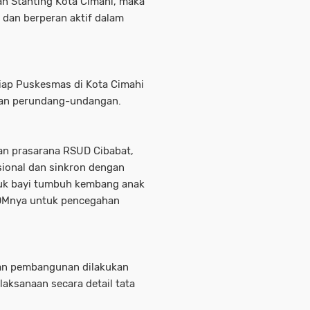
 Stanting Kota Cimahi, maka
 dan berperan aktif dalam
iap Puskesmas di Kota Cimahi
uran perundang-undangan.
an prasarana RSUD Cibabat,
ional dan sinkron dengan
tuk bayi tumbuh kembang anak
SDMnya untuk pencegahan
aan pembangunan dilakukan
laksanaan secara detail tata