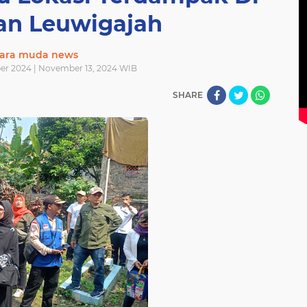
an Leuwigajah
ara muda news
er 2024 | November 13, 2024 WIB
SHARE