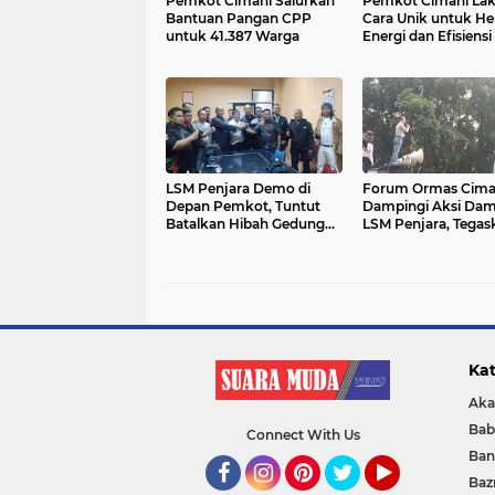
Pemkot Cimahi Salurkan
Pemkot Cimahi La
Bantuan Pangan CPP
Cara Unik untuk H
untuk 41.387 Warga
Energi dan Efisiens
LSM Penjara Demo di
Forum Ormas Cima
Depan Pemkot, Tuntut
Dampingi Aksi Dam
Batalkan Hibah Gedung
LSM Penjara, Tegas
dan Hentikan Tindakan
Solidaritas dan Jaga
Sewenang-wenang
Kondusivitas
Kat
Aka
Bab
Connect With Us
Ban
Baz