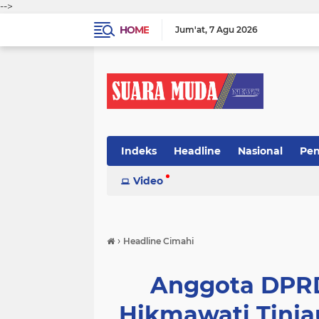
-->
HOME
Jum'at
7 Agu 2026
Indeks
Headline
Nasional
Pen
Video
›
Headline Cimahi
Anggota DPRD
Hikmawati Tinja