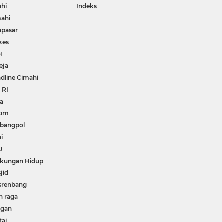
ahi
Indeks
ahi
npasar
kes
H
eja
dline Cimahi
 RI
wa
tim
bangpol
i
U
gkungan Hidup
jid
srenbang
h raga
ngan
tai