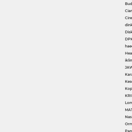
Facebook
Instagram
Pinterest
Twitter
YouTube
Bud
Cia
Cir
din
Dis
DP
hae
Hea
ikli
JA
Kar
Kes
Kop
KRI
Lom
MA
Nas
Or
Pan