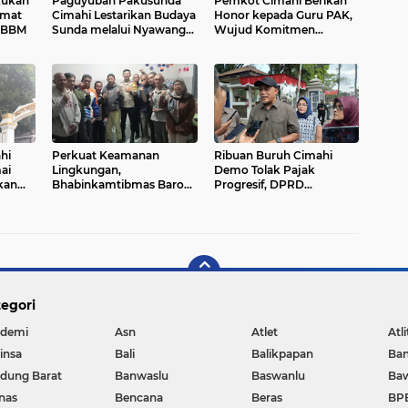
kukan
Paguyuban Pakusunda
Pemkot Cimahi Berikan
emat
Cimahi Lestarikan Budaya
Honor kepada Guru PAK,
i BBM
Sunda melalui Nyawang
Wujud Komitmen
Rasa
Toleransi dan
Keberagaman
hi
Perkuat Keamanan
Ribuan Buruh Cimahi
ai
Lingkungan,
Demo Tolak Pajak
kan
Bhabinkamtibmas Baros
Progresif, DPRD
Gelar Pembinaan
Rekomendasikan 4
Siskamling di RW 06
Tuntutan ke Presiden dan
DPR RI
egori
demi
Asn
Atlet
Atli
insa
Bali
Balikpapan
Ba
dung Barat
Banwaslu
Baswanlu
Ba
nas
Bencana
Beras
BP