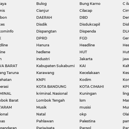
aya
Bulog
Bung Karno
C il
mis
Cianjur
Cilacap
Cim
ebon
DAERAH
DBD
De
kes
Disdik
Disdukcapil
Dis
kominfo
Dispangtan
Dispenda
DL
K
DPRD
FGD
Ger
dline
Hanura
Headline
Hea
ine
hedlene
HUT
Hut
m
industri
Jakarta
ja
WA BARAT
Kabupaten Sukabumi
KAI
Kal
ang Taruna
Karawang
Kecelakaan
Kes
ehatan
KNPI
Kodim
Kon
erasi
KOTA BANDUNG
KOTA CIMAHI
KP
MINAL
kriminal. Nasional
Kuningan
lin
bok Barat
Lombok Tengah
lsm
Mas
TARAM
Musik
musisi
Mu
ional
Natal
okp
Ola
mas
Pahlawan
Palestina
pa
gandaran
Pariwisata
Parpol
Par