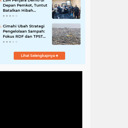
LSM Penjara Demo di
Depan Pemkot, Tuntut
Batalkan Hibah
Gedung dan Hentikan
Tindakan Sewenang-
wenang
Cimahi Ubah Strategi
Pengelolaan Sampah:
Fokus RDF dan TPST
untuk Kurangi
Ketergantungan TPA
Lihat Selengkapnya