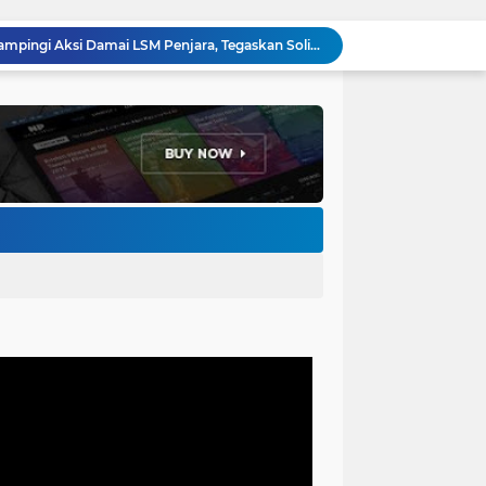
Forum Ormas Cimahi Dampingi Aksi Damai LSM Penjara, Tegaskan Solidaritas dan Jaga Kondusivitas
Perkuat Keamanan Lingkungan, Bhabinkamtibmas Baros Gelar Pembinaan Siskamling di RW 06
Ribuan Buruh Cimahi Demo Tolak Pajak Progresif, DPRD Rekomendasikan 4 Tuntutan ke Presiden dan DPR RI
Sambut Agen Perubahan, Ketua DPRD Cimahi Ajak Mahasiswa KKN UIN Bandung Hadirkan Solusi Nyata
Gerindra Cimahi Gelar Konsolidasi Akbar, Target Tambah Kursi DPRD di Pemilu 2029
Bhabinkamtibmas Baros Sambangi Warga, Selesaikan Keluhan Bau Kandang Ayam Hingga Imbau Cegah 3C
Jemput Bola Disdukcapil Cimahi, Wali Kota Ngatiyana Serahkan 771 Dokumen Baru untuk Warga Terdampak Ganti Nama Jalan
Adhitia Yudistira: APBD Adalah Instrumen Kesejahteraan, Bukan Sekadar Catatan Angka
Ketua DPRD Wahyu Widiatmoko: LPJ 2025 Cermin Kinerja, KUA-PPAS 2027 Kompas Pembangunan Cimahi
LSM Penjara Demo di Depan Pemkot, Tuntut Batalkan Hibah Gedung dan Hentikan Tindakan Sewenang-wenang