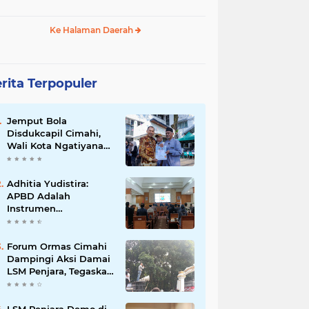
Ke Halaman Daerah
rita Terpopuler
Jemput Bola
Disdukcapil Cimahi,
Wali Kota Ngatiyana
Serahkan 771
Dokumen Baru untuk
Warga Terdampak
Adhitia Yudistira:
Ganti Nama Jalan
APBD Adalah
Instrumen
Kesejahteraan, Bukan
Sekadar Catatan
Angka
Forum Ormas Cimahi
Dampingi Aksi Damai
LSM Penjara, Tegaskan
Solidaritas dan Jaga
Kondusivitas