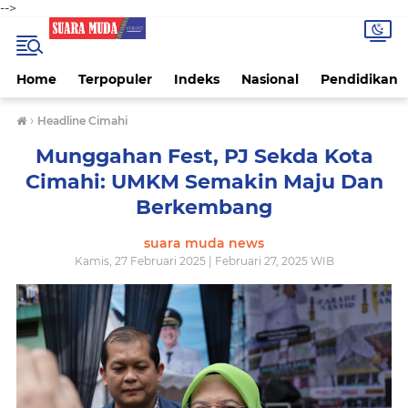
-->
Home
Terpopuler
Indeks
Nasional
Pendidikan
›
Headline Cimahi
Munggahan Fest, PJ Sekda Kota
Cimahi: UMKM Semakin Maju Dan
Berkembang
suara muda news
Kamis, 27 Februari 2025 | Februari 27, 2025 WIB