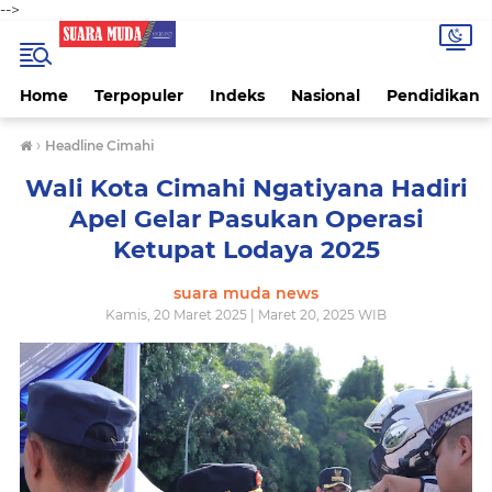
-->
Home
Terpopuler
Indeks
Nasional
Pendidikan
›
Headline Cimahi
Wali Kota Cimahi Ngatiyana Hadiri
Apel Gelar Pasukan Operasi
Ketupat Lodaya 2025
suara muda news
Kamis, 20 Maret 2025 | Maret 20, 2025 WIB