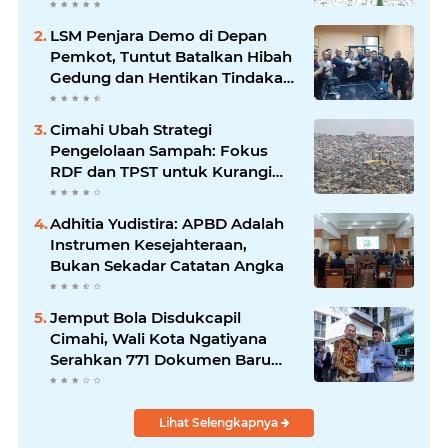
Kehangatan
LSM Penjara Demo di Depan
Pemkot, Tuntut Batalkan Hibah
Gedung dan Hentikan Tindakan
Sewenang-wenang
Cimahi Ubah Strategi
Pengelolaan Sampah: Fokus
RDF dan TPST untuk Kurangi
Ketergantungan TPA
Adhitia Yudistira: APBD Adalah
Instrumen Kesejahteraan,
Bukan Sekadar Catatan Angka
Jemput Bola Disdukcapil
Cimahi, Wali Kota Ngatiyana
Serahkan 771 Dokumen Baru
untuk Warga Terdampak Ganti
Nama Jalan
Lihat Selengkapnya