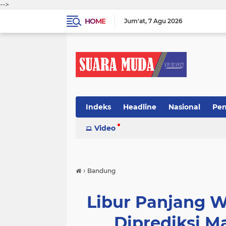
-->
HOME
Jum'at
7 Agu 2026
Indeks
Headline
Nasional
Pen
Video
›
Bandung
Libur Panjang W
Diprediksi 