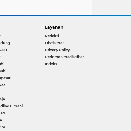
Layanan
t
Redaksi
ndung
Disclaimer
waslu
Privacy Policy
BD
Pedoman media siber
ahi
Indeks
ahi
npasar
kes
H
eja
dline Cimahi
 RI
wa
tim