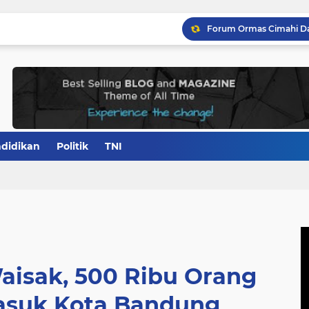
didikan
Politik
TNI
aisak, 500 Ribu Orang
Masuk Kota Bandung