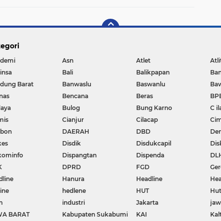
egori
demi
Asn
Atlet
Atli
insa
Bali
Balikpapan
Ba
dung Barat
Banwaslu
Baswanlu
Ba
nas
Bencana
Beras
BP
aya
Bulog
Bung Karno
C il
mis
Cianjur
Cilacap
Cim
ebon
DAERAH
DBD
De
kes
Disdik
Disdukcapil
Dis
kominfo
Dispangtan
Dispenda
DL
K
DPRD
FGD
Ger
dline
Hanura
Headline
Hea
ine
hedlene
HUT
Hut
m
industri
Jakarta
ja
WA BARAT
Kabupaten Sukabumi
KAI
Kal