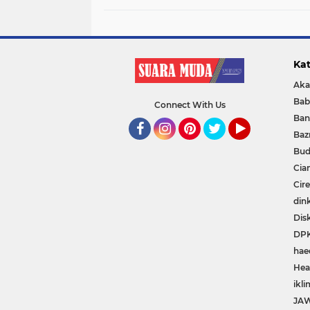
Kat
Aka
Bab
Connect With Us
Ban
Baz
Facebook
Instagram
Pinterest
Twitter
YouTube
Bud
Cia
Cir
din
Dis
DP
hae
Hea
ikli
JA