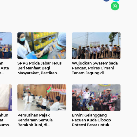
an
SPPG Polda Jabar Terus
Wujudkan Swasembada
Asta
Beri Manfaat Bagi
Pangan, Polres Cimahi
s
Masyarakat, Pastikan
Tanam Jagung di
ba
Higienitas Lewat
Cikalongwetan Bandung
Pemeriksaan Ketat
Barat
ahun
Pemutihan Pajak
Erwin: Gelanggang
at
Kendaraan Semula
Pacuan Kuda Cibogo
sumsi
Berakhir Juni, di
Potensi Besar untuk
Perpanjang Sampai
Dikembangkan
September 2025