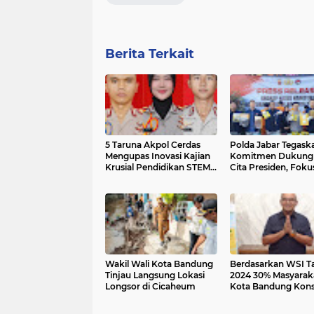
Berita Terkait
5 Taruna Akpol Cerdas
Polda Jabar Tegask
Mengupas Inovasi Kajian
Komitmen Dukung 
Krusial Pendidikan STEM
Cita Presiden, Foku
sebagai Fondasi Generasi
Pencegahan Narko
Tangguh Indonesia
Wakil Wali Kota Bandung
Berdasarkan WSI T
Tinjau Langsung Lokasi
2024 30% Masyarak
Longsor di Cicaheum
Kota Bandung Kon
Gula dan Garam