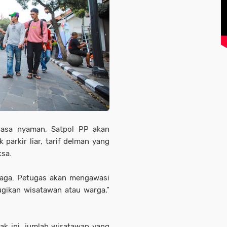
rasa nyaman, Satpol PP akan
parkir liar, tarif delman yang
ksa.
rjaga. Petugas akan mengawasi
rugikan wisatawan atau warga,”
sak ini, jumlah wisatawan yang