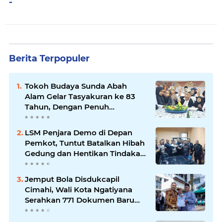
-
Berita Terpopuler
Tokoh Budaya Sunda Abah
Alam Gelar Tasyakuran ke 83
Tahun, Dengan Penuh
Kehangatan
LSM Penjara Demo di Depan
Pemkot, Tuntut Batalkan Hibah
Gedung dan Hentikan Tindakan
Sewenang-wenang
Jemput Bola Disdukcapil
Cimahi, Wali Kota Ngatiyana
Serahkan 771 Dokumen Baru
untuk Warga Terdampak Ganti
Nama Jalan