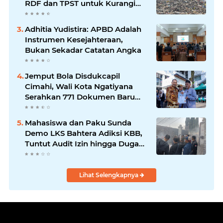
RDF dan TPST untuk Kurangi
Ketergantungan TPA
Adhitia Yudistira: APBD Adalah
Instrumen Kesejahteraan,
Bukan Sekadar Catatan Angka
Jemput Bola Disdukcapil
Cimahi, Wali Kota Ngatiyana
Serahkan 771 Dokumen Baru
untuk Warga Terdampak Ganti
Nama Jalan
Mahasiswa dan Paku Sunda
Demo LKS Bahtera Adiksi KBB,
Tuntut Audit Izin hingga Dugaan
Tarif Tetap Rehabilitasi
Lihat Selengkapnya